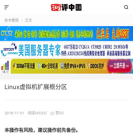


技术教程
正文

Linux虚拟机扩展根分区
2018-11-01
阅读(4533)
赞(
0
)

本操作有风险，建议操作前先备份。