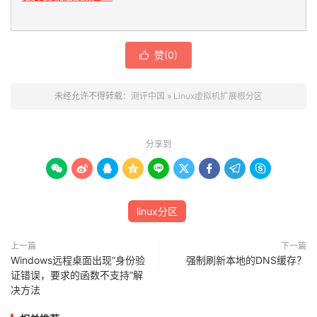
赞(
0
)

未经允许不得转载：
测评中国
»
Linux虚拟机扩展根分区
分享到









linux分区
上一篇
下一篇
Windows远程桌面出现“身份验
强制刷新本地的DNS缓存？
证错误，要求的函数不支持”解
决方法