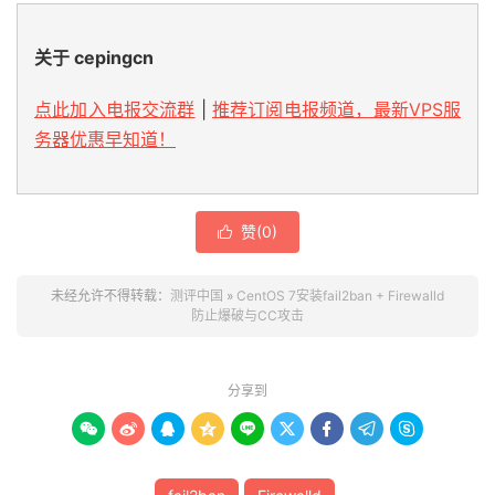
关于 cepingcn
点此加入电报交流群
|
推荐订阅电报频道，最新VPS服
务器优惠早知道！
赞(
0
)

未经允许不得转载：
测评中国
»
CentOS 7安装fail2ban + Firewalld
防止爆破与CC攻击
分享到








