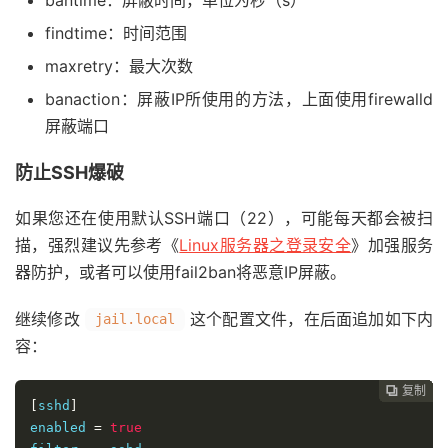
findtime：时间范围
maxretry：最大次数
banaction：屏蔽IP所使用的方法，上面使用firewalld
屏蔽端口
防止SSH爆破
如果您还在使用默认SSH端口（22），可能每天都会被扫
描，强烈建议先参考《
Linux服务器之登录安全
》加强服务
器防护，或者可以使用fail2ban将恶意IP屏蔽。
继续修改
这个配置文件，在后面追加如下内
jail.local
容：
复制
复制
复制
复制
复制
复制
复制
复制
复制









[
sshd
]
enabled 
=
true