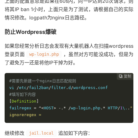
上面的配置意思是如果在60s内，同一IP达到20次请求，则
将其IP ban 1小时，上面只是为了测试，请根据自己的实际
情况修改。logpath为nginx日志路径。
防止Wordpress爆破
如果您经常分析日志会发现有大量机器人在扫描wordpress
登录页面
，虽然对方可能没成功，但是为
wp-login.php
了避免万一还是将他IP干掉为好。
复制
复制
复制
复制
复制





#需要先新建一个nginx日志匹配规则
vi 
/
etc
/
fail2ban
/
filter
.
d
/
wordpress
.
#填写如下内容
[
Definition
]
failregex 
=
^<
HOST
>
-.*
/
wp
-
login
.
php
.*
 HTTP
/
1
\.
.
"

ignoreregex =
继续修改
追加如下内容：
jail.local