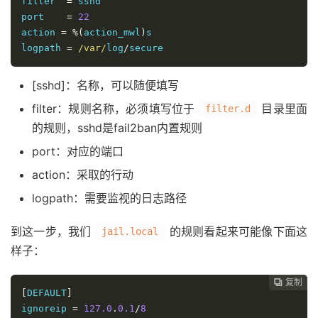
filter  
=
 sshd

port    
=
22
action 
=
%(
action_mwl
)
s

logpath 
=
/var/
log
/
secure
[sshd]：名称，可以随便填写
filter：规则名称，必须填写位于
目录里面
filter.d
的规则，sshd是fail2ban内置规则
port：对应的端口
action：采取的行动
logpath：需要监视的日志路径
到这一步，我们
的规则看起来可能像下面这
jail.local
样子：
复制
复制
复制
复制
复制
复制
复制
复制








[
DEFAULT
]
ignoreip 
=
127.0
.
0.1
/
8