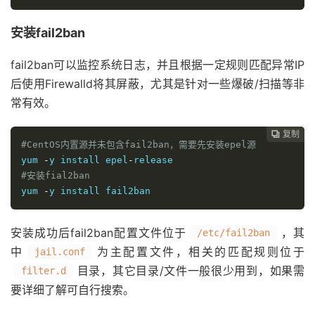
安装fail2ban
fail2ban可以监控系统日志，并且根据一定规则匹配异常IP
后使用Firewalld将其屏蔽，尤其是针对一些爆破/扫描等非
常有效。
复制
复制
复制
复制
复制
复制
复制
复制
复制
复制
复制











#CentOS内置源并未包含fail2ban，需要先安装epel源
yum 
-
y install epel
-
#安装fial2ban
yum 
-
y install fail2ban
安装成功后fail2ban配置文件位于
，其
/etc/fail2ban
中
为主配置文件，相关的匹配规则位于
jail.conf
目录，其它目录/文件一般很少用到，如果需
filter.d
要详细了解可自行搜索。