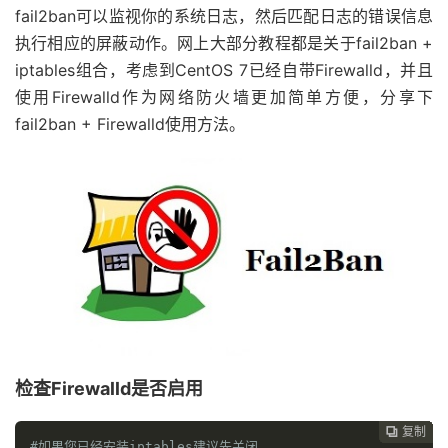
fail2ban可以监视你的系统日志，然后匹配日志的错误信息
执行相应的屏蔽动作。网上大部分教程都是关于fail2ban +
iptables组合，考虑到CentOS 7已经自带Firewalld，并且
使用Firewalld作为网络防火墙更加简单方便，分享下
fail2ban + Firewalld使用方法。
检查Firewalld是否启用
复制
复制
复制
复制
复制
复制
复制
复制
复制
复制
复制
复制
复制













#如果您已经安装iptables建议先关闭