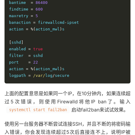
bantime  
=
86400
findtime 
=
600
maxretry 
=
5
banaction 
=
 firewallcmd
-
ipset

action 
=
%(
action_mwl
)
s

[
sshd
]
enabled 
=
true
filter  
=
 sshd

port    
=
22
action 
=
%(
action_mwl
)
s

logpath 
=
/var/
log
/
secure
上面的配置意思是如果同一个IP，在10分钟内，如果连续超
过5次错误，则使用Firewalld将他IP ban了。输入
启动fail2ban来试试效果。
systemctl start fail2ban
使用另一台服务器不断尝试连接SSH，并且不断的将密码输
入错误，你会发现连续超过5次后直接连不上，说明IP被