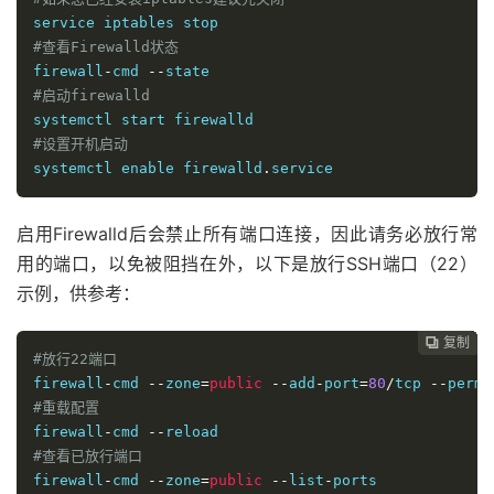
#查看Firewalld状态
firewall
-
cmd 
--
#启动firewalld
#设置开机启动
systemctl 
enable
 firewalld
.
service
启用Firewalld后会禁止所有端口连接，因此请务必放行常
用的端口，以免被阻挡在外，以下是放行SSH端口（22）
示例，供参考：
复制
复制
复制
复制
复制
复制
复制
复制
复制
复制
复制
复制












#放行22端口
firewall
-
cmd 
--
zone
=
public
--
add
-
port
=
80
/
tcp 
--
#重载配置
firewall
-
cmd 
--
#查看已放行端口
firewall
-
cmd 
--
zone
=
public
--
list
-
ports