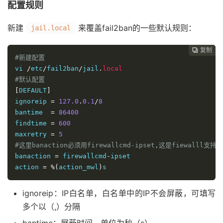
配置规则
新建
来覆盖fail2ban的一些默认规则：
jail.local
复制
复制
复制
复制
复制
复制
复制
复制
复制
复制










#新建配置
vi 
/
etc
/
fail2ban
/
jail
.
local
#默认配置
[
DEFAULT
]
ignoreip 
=
127.0
.
0.1
/
8
bantime  
=
86400
findtime 
=
600
maxretry 
=
5
#这里banaction必须用firewallcmd-ipset,这是fiewall
banaction 
=
 firewallcmd
-
ipset

action 
=
%(
action_mwl
)
s
ignoreip：IP白名单，白名单中的IP不会屏蔽，可填写
多个以（,）分隔
bantime：屏蔽时间，单位为秒（s）