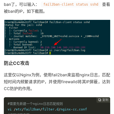
ban了，可以输入：
查看
fail2ban-client status sshd
被ban的IP，如下截图。
防止CC攻击
这里仅以Nginx为例，使用fail2ban来监视nginx日志，匹配
短时间内频繁请求的IP，并使用firewalld将其IP屏蔽，达到
CC防护的作用。
复制
复制
复制
复制
复制
复制
复制







#需要先新建一个nginx日志匹配规则
vi 
/
etc
/
fail2ban
/
filter
.
d
/
nginx
-
cc
.