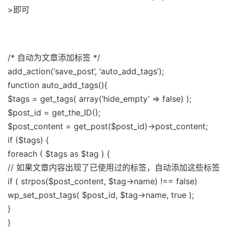
>即可
/* 自动为文章添加标签 */
add_action(‘save_post’, ‘auto_add_tags’);
function auto_add_tags(){
$tags = get_tags( array(‘hide_empty’ => false) );
$post_id = get_the_ID();
$post_content = get_post($post_id)->post_content;
if ($tags) {
foreach ( $tags as $tag ) {
// 如果文章内容出现了已使用过的标签，自动添加这些标签
if ( strpos($post_content, $tag->name) !== false)
wp_set_post_tags( $post_id, $tag->name, true );
}
}