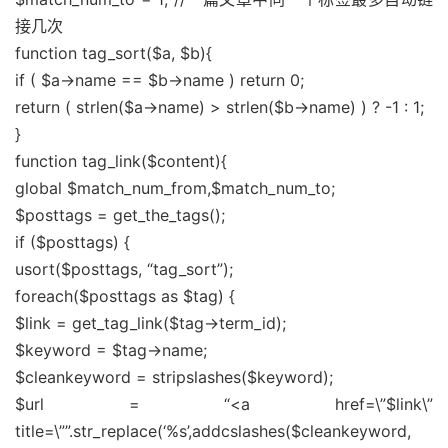
接几次
function tag_sort($a, $b){
if ( $a->name == $b->name ) return 0;
return ( strlen($a->name) > strlen($b->name) ) ? -1 : 1;
}
function tag_link($content){
global $match_num_from,$match_num_to;
$posttags = get_the_tags();
if ($posttags) {
usort($posttags, “tag_sort”);
foreach($posttags as $tag) {
$link = get_tag_link($tag->term_id);
$keyword = $tag->name;
$cleankeyword = stripslashes($keyword);
$url = “<a href=\”$link\”
title=\””.str_replace(‘%s’,addcslashes($cleankeyword,