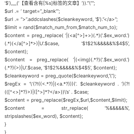
‘$’),__(‘【查看含有[%s]标签的文章】’)).”\””;
$url .= ‘ target=”_blank”‘;
$url .= “>”.addcslashes($cleankeyword, ‘$’).”</a>”;
$limit = rand($match_num_from,$match_num_to);
$content = preg_replace( ‘|(<a[^>]+>)(.*)(‘.$ex_word.’)
(.*)(</a[^>]*>)|U’.$case, ‘$1$2%&&&&&%$4$5’,
$content);
$content = preg_replace( ‘|(<img)(.*?)(‘.$ex_word.’)
(.*?)(>)|U’.$case, ‘$1$2%&&&&&%$4$5’, $content);
$cleankeyword = preg_quote($cleankeyword,’\”);
$regEx = ‘\'(?!((<.*?)|(<a.*?)))(‘. $cleankeyword . ‘)(?!
(([^<>]*?)>)|([^>]*?</a>))\’s’ . $case;
$content = preg_replace($regEx,$url,$content,$limit);
$content = str_replace( ‘%&&&&&%’,
stripslashes($ex_word), $content);
}
}