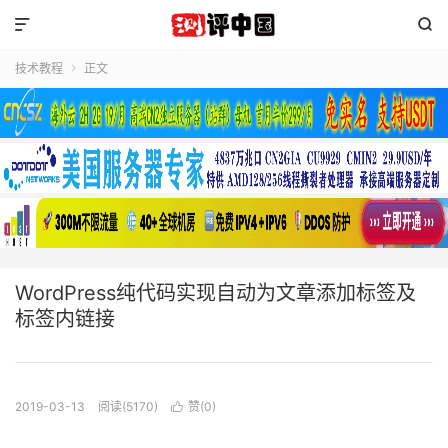


技术教程
正文

WordPress纯代码实现自动为文章添加标签及
标签内链接
2019-03-13
阅读(5170)
赞(
0
)
