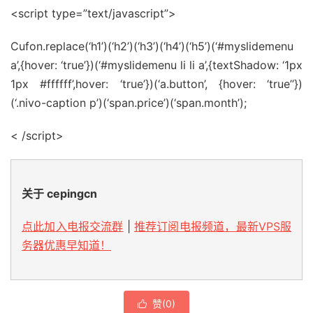
<script type=”text/javascript”>
Cufon.replace(‘h1’)(‘h2’)(‘h3’)(‘h4’)(‘h5’)(‘#myslidemenu
a’,{hover: ‘true’})(‘#myslidemenu li li a’,{textShadow: ‘1px
1px #ffffff’,hover: ‘true’})(‘a.button’, {hover: ‘true’’})
(‘.nivo-caption p’)(‘span.price’)(‘span.month’);
< /script>
关于 cepingcn
点此加入电报交流群
|
推荐订阅电报频道，最新VPS服
务器优惠早知道！
赞(
0
)
