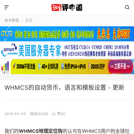


技术教程
正文

WHMCS的自动货币，语言和模板设置 - 更新
2019-04-03
阅读(9429)
赞(
0
)

我们的
WHMCS地理定位钩
的认可在WHMCS用户的全球社