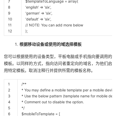
7
$templateToLanguage
=
array
(
8
‘english’
=
‘six’
,
9
‘german’
=
‘six’
,
10
‘default’
=
‘six’
,
11
// NOTE: You can add more below
12
)
;
根据移动设备或使用的域选择模板
您可以根据使用的设备类型，平板电脑或手机指向要调用的
模板。以同样的方式，指向访问者重定向的域名，为他们启
用特定模板。取消注释行并提供所需的模板名称。
1
/**
2
* You may define a mobile template per a mobile device
3
* Use the below pattern (template name for mobile devic
4
* Comment out to disable the option.
5
*/
6
$mobileToTemplate
=
[