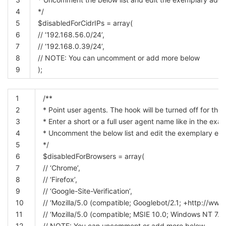
4
*/
5
$disabledForCidrIPs
=
array
(
6
// ‘192.168.56.0/24’,
7
// ‘192.168.0.39/24’,
8
// NOTE: You can uncomment or add more below
9
)
;
1
/**
2
* Point user agents. The hook will be turned off for t
3
* Enter a short or a full user agent name like in the exa
4
* Uncomment the below list and edit the exemplary entri
5
*/
6
$disabledForBrowsers
=
array
(
7
// ‘Chrome’,
8
// ‘Firefox’,
9
// ‘Google-Site-Verification’,
10
// ‘Mozilla/5.0 (compatible; Googlebot/2.1; +http://www
11
// ‘Mozilla/5.0 (compatible; MSIE 10.0; Windows NT 7.1; 
12
// NOTE: You can uncomment or add more below