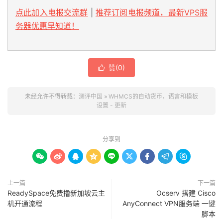
点此加入电报交流群
|
推荐订阅电报频道，最新VPS服
务器优惠早知道！
赞(
0
)

未经允许不得转载：
测评中国
»
WHMCS的自动货币，语言和模板
设置 - 更新
分享到









上一篇
下一篇
ReadySpace免费撸新加坡云主
Ocserv 搭建 Cisco
机开通流程
AnyConnect VPN服务端 一键
脚本