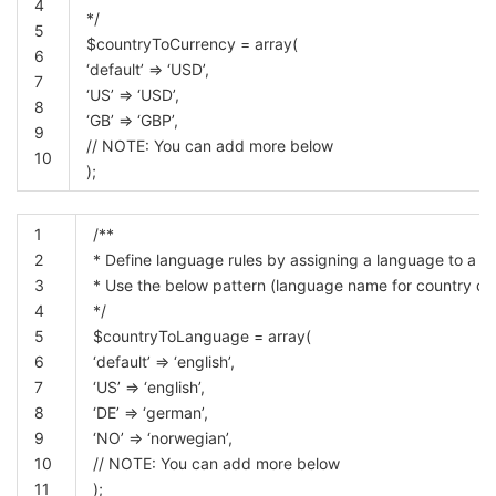
4
*/
5
$countryToCurrency
=
array
(
6
‘default’
=
‘USD’
,
7
‘US’
=
‘USD’
,
8
‘GB’
=
‘GBP’
,
9
// NOTE: You can add more below
10
)
;
1
/**
2
* Define language rules by assigning a language to a si
3
* Use the below pattern (language name for country cod
4
*/
5
$countryToLanguage
=
array
(
6
‘default’
=
‘english’
,
7
‘US’
=
‘english’
,
8
‘DE’
=
‘german’
,
9
‘NO’
=
‘norwegian’
,
10
// NOTE: You can add more below
11
)
;