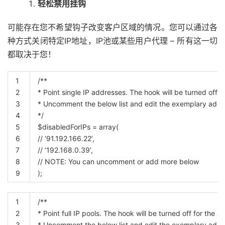
轻松禁用挂钩
可能存在您不希望钩子改变客户区域的情况。您可以通过各
种方式关闭特定IP地址，IP池或某些用户代理 – 所有这一切
都取决于您！
1
/**
2
* Point single IP addresses. The hook will be turned off 
3
* Uncomment the below list and edit the exemplary addre
4
*/
5
$disabledForIPs
=
array
(
6
// ‘91.192.166.22’,
7
// ‘192.168.0.39’,
8
// NOTE: You can uncomment or add more below
9
)
;
1
/**
2
* Point full IP pools. The hook will be turned off for the 
3
* Uncomment the below list and edit the exemplary addre