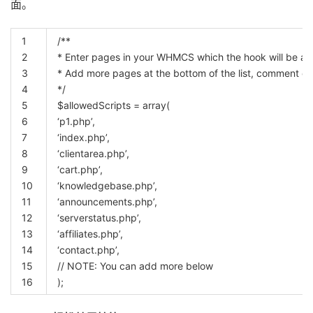
面。
1
/**
2
* Enter pages in your WHMCS which the hook will be act
3
* Add more pages at the bottom of the list, comment out
4
*/
5
$allowedScripts
=
array
(
6
‘p1.php’
,
7
‘index.php’
,
8
‘clientarea.php’
,
9
‘cart.php’
,
10
‘knowledgebase.php’
,
11
‘announcements.php’
,
12
‘serverstatus.php’
,
13
‘affiliates.php’
,
14
‘contact.php’
,
15
// NOTE: You can add more below
16
)
;