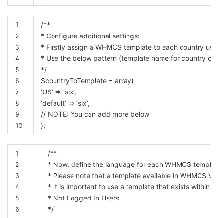
1
/**
2
* Configure additional settings:
3
* Firstly assign a WHMCS template to each country use
4
* Use the below pattern (template name for country cod
5
*/
6
$countryToTemplate
=
array
(
7
‘US’
=
‘six’
,
8
‘default’
=
‘six’
,
9
// NOTE: You can add more below
10
)
;
1
/**
2
* Now, define the language for each WHMCS templat
3
* Please note that a template available in WHMCS V7 is
4
* It is important to use a template that exists withi
5
* Not Logged In Users
6
*/