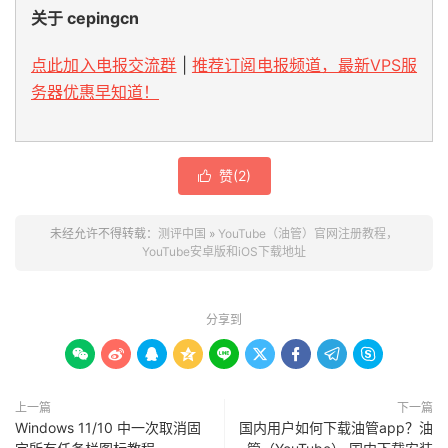
关于 cepingcn
点此加入电报交流群
|
推荐订阅电报频道，最新VPS服
务器优惠早知道！
赞(
2
)

未经允许不得转载：
测评中国
»
YouTube（油管）官网注册教程，
YouTube安卓版和iOS下载地址
分享到









上一篇
下一篇
Windows 11/10 中一次取消固
国内用户如何下载油管app？油