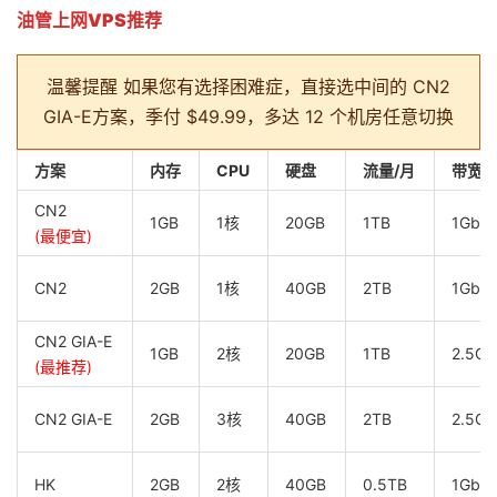
油管上网VPS推荐
温馨提醒
如果您有选择困难症，直接选中间的 CN2
GIA-E方案，季付 $49.99，多达 12 个机房任意切换
方案
内存
CPU
硬盘
流量/月
带宽
CN2
1GB
1核
20GB
1TB
1Gbp
(最便宜)
CN2
2GB
1核
40GB
2TB
1Gbp
CN2 GIA-E
1GB
2核
20GB
1TB
2.5Gb
(最推荐)
CN2 GIA-E
2GB
3核
40GB
2TB
2.5Gb
HK
2GB
2核
40GB
0.5TB
1Gbp