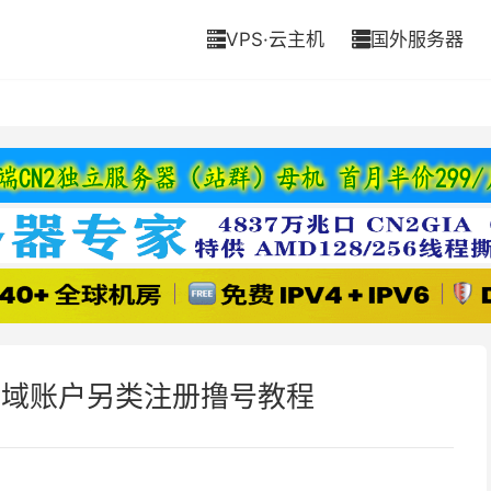
VPS·云主机
国外服务器


d 全区域账户另类注册撸号教程