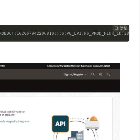
复制
复制
复制



RODUCT:102067942206810:::6:P6_LPI,P6_PROD_HIER_ID:383931