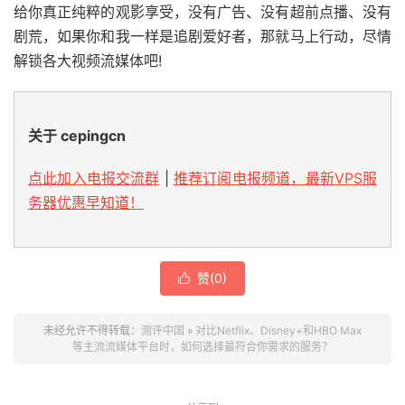
给你真正纯粹的观影享受，没有广告、没有超前点播、没有
剧荒，如果你和我一样是追剧爱好者，那就马上行动，尽情
解锁各大视频流媒体吧!
关于 cepingcn
点此加入电报交流群
|
推荐订阅电报频道，最新VPS服
务器优惠早知道！
赞(
0
)

未经允许不得转载：
测评中国
»
对比Netflix、Disney+和HBO Max
等主流流媒体平台时，如何选择最符合你需求的服务？