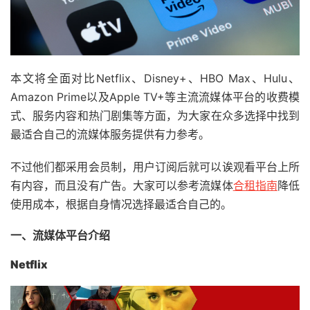
本
文将
全面
对比Netflix
、
Disney+
、
HBO Max
、
Hulu
、
Amazon Prime
以及
Apple TV+等主流流媒体平台的收费
模
式
、服务
内容
和
热门剧集等
方面
，
为
大家在众多
选择
中
找到
最
适合自己的
流媒体
服务
提供有力参考
。
不过他们都采用会员制，用户订阅后就可以诶观看平台上所
有内容，而且没有广告。大家可以参考流媒体
合租指南
降低
使用成本，根据自身情况选择最适合自己的。
一、流媒体平台介绍
Netflix