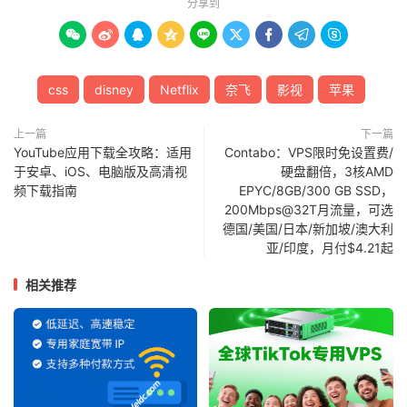
分享到









css
disney
Netflix
奈飞
影视
苹果
上一篇
下一篇
YouTube应用下载全攻略：适用
Contabo：VPS限时免设置费/
于安卓、iOS、电脑版及高清视
硬盘翻倍，3核AMD
频下载指南
EPYC/8GB/300 GB SSD，
200Mbps@32T月流量，可选
德国/美国/日本/新加坡/澳大利
亚/印度，月付$4.21起
相关推荐