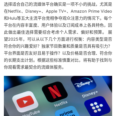
选择
适合自己的
流媒体平台
确
实是一项不小的挑战
，
尤其是
在
Netflix、Disney+、Apple TV+、Amazon Prime Video
和Hulu等五大主流平台
竞相争夺观众注意
力的情况下
。每个
平台在内容
丰富
度
、用户体验
以
及
订阅
成本上各具
特
色，因
此做出
最
佳
选择需要综
合
考虑
个人需求、偏好和预算。 展
望2025年，可以从以下几个方面进行权衡：内容类型是否
符合你
的
兴趣爱好
？
独家节目数量和质量是否具有吸引力？
平台界面是否友好且易于操作？以及价格是否合理、符合你
的长期支出计划。根据这些标准慎重对比，将有助于找到与
你观看需求最契合的流媒体服务。