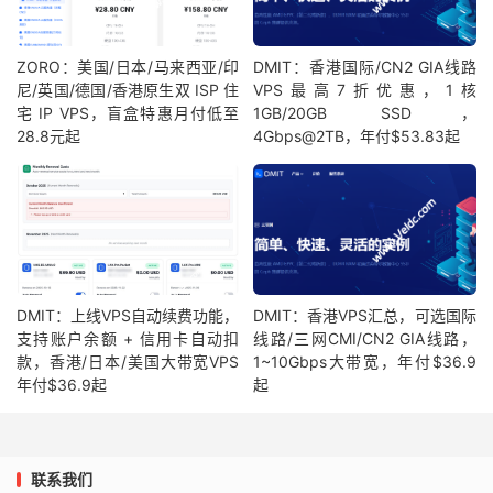
[
NextTrace
 API
]
 preferred API IP 
-
172.67
.
69.163
-
1
IP 
Geo
Data
Provider
:
LeoMoeAPI
ZORO：美国/日本/马来西亚/印
DMIT：香港国际/CN2 GIA线路
traceroute to 
210.22
.
97.1
,
30
 hops max
,
52
 bytes pay
尼/英国/德国/香港原生双 ISP 住
VPS最高7折优惠，1核
1
45.78
.
0.200
     AS25820                   
美国
宅 IP VPS，盲盒特惠月付低至
1GB/20GB SSD，
    r200
.
it7
.
net                              
10.39
28.8元起
4Gbps@2TB，年付$53.83起
2
142.0
.
32.0
*
荷兰
北
    eunl
-
imams1
-
e1
-
irb901
.
it7
.
net             
0.49
3
43.255
.
168.101
  AS10099                   
荷兰
北
9.10
4
162.255
.
48.202
  AS10099  
[
CUG
-
BACKBONE
]
德国
黑
11.18
5
162.255
.
48.201
  AS10099  
[
CUG
-
BACKBONE
]
德国
黑
136.72
DMIT：上线VPS自动续费功能，
DMIT：香港VPS汇总，可选国际
6
210.78
.
28.145
*
[
CNC
-
BACKBONE
]
中国
北
支持账户余额 + 信用卡自动扣
线路/三网CMI/CN2 GIA线路，
141.10
款，香港/日本/美国大带宽VPS
1~10Gbps大带宽，年付$36.9
7
218.105
.
131.102
 AS9929   
[
CNC
-
BACKBONE
]
中国
上
年付$36.9起
起
161.41
[
MPLS
:
Lbl
6113
,
 TC 
0
,
 S 
1
,
 TTL 
1
]
8
218.105
.
2.150
   AS9929   
[
CNC
-
BACKBONE
]
中国
上
联系我们
161.95