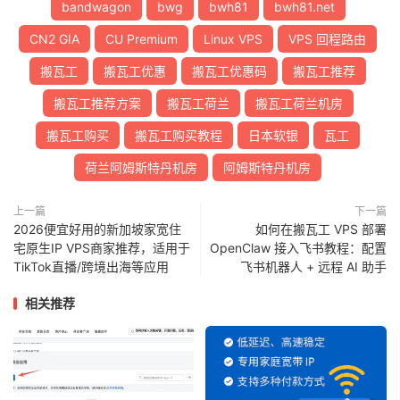
bandwagon
bwg
bwh81
bwh81.net
8
221.183
.
179.5
   AS9808   
[
CMNET
]
中国
北
136.45
CN2 GIA
CU Premium
Linux VPS
VPS 回程路由
9
221.183
.
125.46
  AS9808   
[
CMNET
]
中国
北
138.41
搬瓦工
搬瓦工优惠
搬瓦工优惠码
搬瓦工推荐
10
*
搬瓦工推荐方案
搬瓦工荷兰
搬瓦工荷兰机房
11
221.179
.
155.161
 AS56048  
[
CMNET
]
中国
北
139.11
搬瓦工购买
搬瓦工购买教程
日本软银
瓦工
>>>
[智能分析]
线路判定
(目标:
 CM
)：
类型：移动
荷兰阿姆斯特丹机房
 CMIN2 
(
AS58807
)
阿姆斯特丹机房
详情：检测到移动高端精品网
 AS58807
。
----------------------------------------------------
上一篇
下一篇
正在测试:
上海电信
[
202.96
.
209.133
]
2026便宜好用的新加坡家宽住
如何在搬瓦工 VPS 部署
NextTrace
 v1
.
5.0
2025
-
11
-
28T02
:
24
:
32Z
82cebb7
宅原生IP VPS商家推荐，适用于
OpenClaw 接入飞书教程：配置
[
NextTrace
 API
]
 preferred API IP 
-
104.26
.
13.151
-
1
TikTok直播/跨境出海等应用
飞书机器人 + 远程 AI 助手
IP 
Geo
Data
Provider
:
LeoMoeAPI
相关推荐
traceroute to 
202.96
.
209.133
,
30
 hops max
,
52
 bytes 
1
45.78
.
0.200
     AS25820                   
美国
    r200
.
it7
.
net                              
29.06
2
142.0
.
32.0
*
荷兰
北
    eunl
-
imams1
-
e1
-
irb901
.
it7
.
net             
0.25