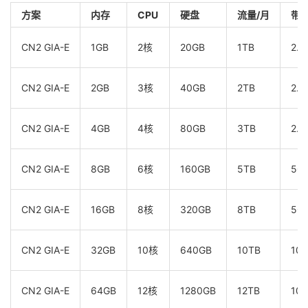
方案
内存
CPU
硬盘
流量/月
带
CN2 GIA-E
1GB
2核
20GB
1TB
2.5
CN2 GIA-E
2GB
3核
40GB
2TB
2.5
CN2 GIA-E
4GB
4核
80GB
3TB
2.5
CN2 GIA-E
8GB
6核
160GB
5TB
5G
CN2 GIA-E
16GB
8核
320GB
8TB
5G
CN2 GIA-E
32GB
10核
640GB
10TB
10
CN2 GIA-E
64GB
12核
1280GB
12TB
10