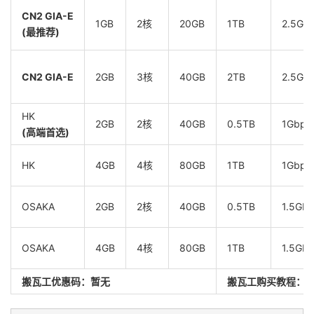
2
142.0
.
32.0
*
荷兰
北
CN2 GIA-E
    eunl
-
imams1
-
e1
-
irb901
.
it7
.
net             
0.35
1GB
2核
20GB
1TB
2.5Gb
(最推荐)
3
43.255
.
168.101
  AS10099                   
荷兰
北
5.16
4
162.255
.
48.202
  AS10099  
[
CUG
-
BACKBONE
]
德国
黑
CN2 GIA-E
2GB
3核
40GB
2TB
2.5Gb
12.93
5
162.255
.
48.201
  AS10099  
[
CUG
-
BACKBONE
]
德国
黑
144.34
HK
2GB
2核
40GB
0.5TB
1Gbps
6
210.78
.
28.149
*
[
CNC
-
BACKBONE
]
中国
北
(高端首选)
141.17
7
210.78
.
30.158
*
[
CNC
-
BACKBONE
]
中国
北
HK
4GB
4核
80GB
1TB
1Gbps
144.19
8
*
9
*
OSAKA
2GB
2核
40GB
0.5TB
1.5Gb
10
*
11
202.106
.
50.1
    AS4808   
[
UNICOM
-
BJ
]
中国
北
OSAKA
4GB
4核
80GB
1TB
1.5Gb
131.56
>>>
[智能分析]
线路判定
(目标:
 CU
)：
搬瓦工优惠码：暂无
类型：联通
9929
(
CU 
Premium
)
搬瓦工购买教程：
详情：检测到
 AS9929 
(联通
A
网)
骨干。
----------------------------------------------------