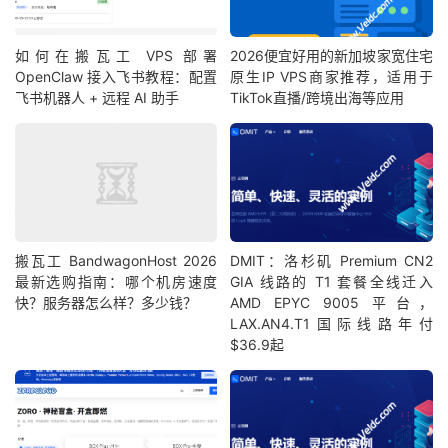
3
87.120
.
22.1
*
英国
英
1.39
4
5.154
.
154.117
   AS23764                   
德国
黑
如何在搬瓦工 VPS 部署
2026便宜好用的新加坡家宽住宅
7.41
OpenClaw 接入飞书教程：配置
原生IP VPS商家推荐，适用于
5
*
飞书机器人 + 远程 AI 助手
TikTok直播/跨境出海等应用
6
59.43
.
38.149
*
[
CN2
-
BackBone
]
中国
上
166.73
7
59.43
.
130.217
*
[
CN2
-
BackBone
]
中国
上
175.45
8
61.152
.
24.190
   AS4812   
[
CHINANET
-
SH
]
中国
上
166.87
9
61.172
.
92.26
    AS4812                    
中国
上
搬瓦工 BandwagonHost 2026
DMIT：洛杉矶 Premium CN2
171.47
最新选购指南：哪个机房速度
GIA 线路的 T1 套餐全线迁入
10
202.96
.
209.133
  AS4812   
[
CHINANET
-
SH
]
中国
上
快？服务器怎么样？多少钱？
AMD EPYC 9005 平台，
171.02
LAX.AN4.T1国际线路年付
>>>
[智能分析]
线路判定
(目标:
 CT
)：
$36.9起
类型：电信
 CN2 GIA 
(
AS4809
)
详情：检测到回程国内段走
 AS4809
，顶级线路。
----------------------------------------------------
正在测试:
上海联通
[
210.22
.
97.1
]
NextTrace
 v1
.
5.0
2025
-
11
-
28T02
:
24
:
32Z
82cebb7