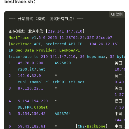
besttrace.sh：
复制
复制
复制



===
开始测试
(模式:
测试所有节点)
===
----------------------------------------------------
正在测试:
北京电信
[
219.141
.
147.210
]
NextTrace
 v1
.
5.0
2025
-
11
-
28T02
:
24
:
32Z
82cebb7
[
NextTrace
 API
]
 preferred API IP 
-
104.26
.
12.151
-
6
IP 
Geo
Data
Provider
:
LeoMoeAPI
traceroute to 
219.141
.
147.210
,
30
 hops max
,
52
 bytes
1
45.78
.
0.200
     AS25820                   
美国
    r200
.
it7
.
net                              
10.46
2
142.0
.
32.0
*
荷兰
北
    eunl
-
imams1
-
e1
-
irb901
.
it7
.
net             
0.40
3
87.120
.
22.1
*
英国
英
1.57
4
5.154
.
154.229
*
德国
黑
    DE
.
FRK
.
CTGNet
7.30
5
5.154
.
156.42
    AS23764                   
中国
北
144.83
6
59.43
.
182.61
*
[
CN2
-
BackBone
]
中国
北