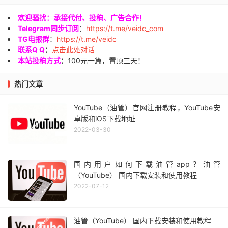
9
*
10
*
欢迎骚扰：承接代付、投稿、广告合作！
11
*
Telegram同步订阅
：
https://t.me/veidc_com
12
*
TG电报群
：
https://t.me/veidc
联系Q Q
：
点击此处对话
13
210.22
.
97.1
     AS17621  
[
CNCNET
-
SH
]
中国
上
本站投稿方式
：
100元一篇，置顶三天！
152.93
>>>
[智能分析]
线路判定
(目标:
 CU
)：
类型：联通
9929
(
CU 
Premium
)
热门文章
详情：检测到
 AS9929 
(联通
A
网)
骨干。
----------------------------------------------------
YouTube（油管）官网注册教程，YouTube安
正在测试:
上海移动
[
211.136
.
112.200
]
卓版和iOS下载地址
NextTrace
 v1
.
5.0
2025
-
11
-
28T02
:
24
:
32Z
82cebb7
2022-03-30
[
NextTrace
 API
]
 preferred API IP 
-
172.67
.
69.163
-
1
IP 
Geo
Data
Provider
:
LeoMoeAPI
traceroute to 
211.136
.
112.200
,
30
 hops max
,
52
 bytes
国内用户如何下载油管app？油管
1
45.78
.
0.200
     AS25820                   
美国
（YouTube） 国内下载安装和使用教程
    r200
.
it7
.
net                              
16.03
2022-07-12
2
142.0
.
32.0
*
荷兰
北
    eunl
-
imams1
-
e1
-
irb901
.
it7
.
net             
0.43
3
223.120
.
174.41
  AS58807  
[
CMIN2
-
NET
]
德国
黑
油管（YouTube） 国内下载安装和使用教程