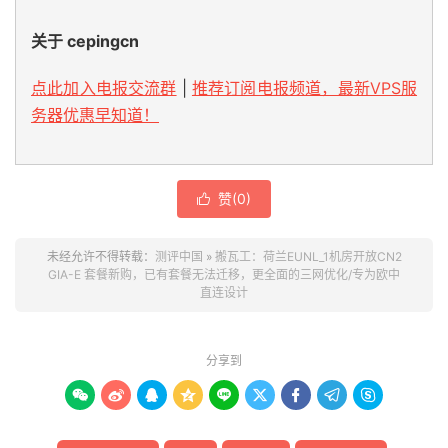
正在测试:
北京移动
[
221.179
.
155.161
]
关于 cepingcn
NextTrace
 v1
.
5.0
2025
-
11
-
28T02
:
24
:
32Z
82cebb7
[
NextTrace
 API
]
 preferred API IP 
-
104.26
.
12.151
-
1
IP 
Geo
Data
Provider
:
LeoMoeAPI
点此加入电报交流群
|
推荐订阅电报频道，最新VPS服
traceroute to 
221.179
.
155.161
,
30
 hops max
,
52
 bytes
务器优惠早知道！
1
45.78
.
0.200
     AS25820                   
美国
    r200
.
it7
.
net                              
10.92
2
142.0
.
32.0
*
荷兰
北
    eunl
-
imams1
-
e1
-
irb901
.
it7
.
net             
0.23
赞(
0
)

3
223.120
.
174.41
  AS58807  
[
CMIN2
-
NET
]
德国
黑
7.42
未经允许不得转载：
测评中国
»
搬瓦工：荷兰EUNL_1机房开放CN2
4
223.120
.
170.17
  AS58807  
[
CMIN2
-
NET
]
德国
黑
GIA-E 套餐新购，已有套餐无法迁移，更全面的三网优化/专为欧中
125.44
直连设计
[
MPLS
:
Lbl
77867
,
 TC 
3
,
 S 
1
,
 TTL 
1
]
5
223.120
.
180.9
   AS58807  
[
CMIN2
-
NET
]
中国
北
138.35
分享到
6
221.183
.
92.137
  AS9808   
[
CMNET
]
中国
北
136.64









7
221.183
.
89.81
   AS9808   
[
CMNET
]
中国
北
136.79