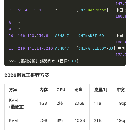
147.51
7
59.43
.
19.93
*
[
CN2
-
BackBone
]
中国
北
169.87
8
*
9
*
10
106.120
.
254.6
   AS4847   
[
CHINANET
-
GD
]
中国
北
168.49
11
219.141
.
147.210
 AS4847   
[
CHINATELECOM
-
BJ
]
中国
172.78
>>>
[智能分析]
线路判定
(目标:
 CT
)：
类型：电信
 CN2 GIA 
(
AS4809
)
详情：检测到回程国内段走
 AS4809
，顶级线路。
2026搬瓦工推荐方案
----------------------------------------------------
正在测试:
北京联通
[
202.106
.
50.1
]
方案
内存
CPU
硬盘
流量/月
带宽
NextTrace
 v1
.
5.0
2025
-
11
-
28T02
:
24
:
32Z
82cebb7
[
NextTrace
 API
]
 preferred API IP 
-
104.26
.
12.151
-
6
KVM
1GB
2核
20GB
1TB
1Gbps
IP 
Geo
Data
Provider
:
LeoMoeAPI
(最便宜)
traceroute to 
202.106
.
50.1
,
30
 hops max
,
52
 bytes pa
1
45.78
.
0.200
     AS25820                   
美国
KVM
2GB
3核
40GB
2TB
1Gbps
    r200
.
it7
.
net                              
7.78