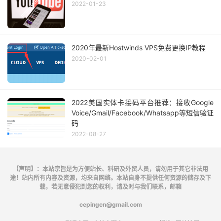
16.75
2022-01-23
4
223.120
.
170.17
  AS58807  
[
CMIN2
-
NET
]
德国
黑
128.66
[
MPLS
:
Lbl
77867
,
 TC 
3
,
 S 
1
,
 TTL 
1
]
5
223.120
.
180.21
  AS58807  
[
CMIN2
-
NET
]
中国
北
2020年最新Hostwinds VPS免费更换IP教程
132.30
2020-02-01
6
221.183
.
92.141
  AS9808   
[
CMNET
]
中国
北
130.70
7
221.183
.
89.93
   AS9808   
[
CMNET
]
中国
北
133.92
2022美国实体卡接码平台推荐：接收Google
8
221.183
.
68.185
  AS9808   
[
CMNET
]
中国
北
Voice/Gmail/Facebook/Whatsapp等短信验证
134.28
码
9
111.24
.
2.2
      AS9808   
[
CMNET
]
中国
上
2022-08-27
156.67
10
221.183
.
121.74
  AS9808   
[
CMNET
]
中国
上
156.06
【声明】：本站宗旨是为方便站长、科研及外贸人员，请勿用于其它非法用
11
*
途！站内所有内容及资源，均来自网络。本站自身不提供任何资源的储存及下
12
*
载，若无意侵犯到您的权利，请及时与我们联系，邮箱
13
211.136
.
112.252
 AS24400  
[
CMNET
]
中国
上
cepingcn@gmail.com
157.95
14
211.136
.
112.200
 AS24400  
[
CMNET
]
中国
上