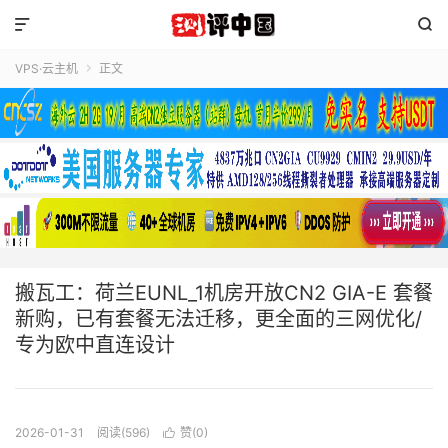


VPS·云主机
正文

搬瓦工：荷兰EUNL_1机房开放CN2 GIA-E 套餐
新购，已有套餐无法迁移，更全面的三网优化/
专为欧中直连设计
2026-01-31
阅读(596)
赞(
0
)
