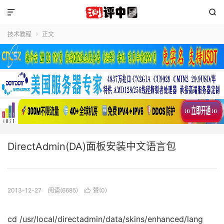


技术教程
正文

DirectAdmin(DA)面板安装中文语言包
2013-12-27
阅读(6685)
赞(
0
)

cd /usr/local/directadmin/data/skins/enhanced/lang