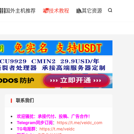

国外主机推荐
技术教程
其它资源




联系我们
欢迎骚扰：承接代付、投稿、广告合作！
Telegram同步订阅
：
https://t.me/veidc_com
TG电报群
：
https://t.me/veidc