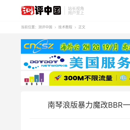
站长视角
用户至上
当前位置：
测评中国
技术教程
正文


南琴浪版暴力魔改BBR一