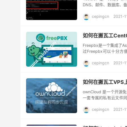
DNS、邮件、数据库、
理器。您可以在控制面板上设置
cepingcn
2021-1
如何在搬瓦工CentO
Freepbx是一个集成了Aste
过Freepbx可以十分方
SIP,...
cepingcn
2021-1
如何在搬瓦工VPS上
ownCloud 是一个
一套专属的私有云文件同步
制、团队协作等等。ownC
cepingcn
2021-1