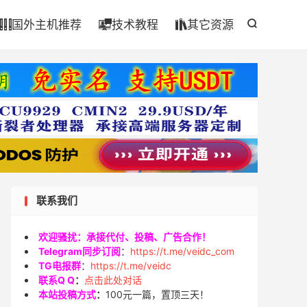

国外主机推荐
技术教程
其它资源




联系我们
欢迎骚扰：承接代付、投稿、广告合作！
Telegram同步订阅
：
https://t.me/veidc_com
TG电报群
：
https://t.me/veidc
联系Q Q
：
点击此处对话
本站投稿方式
：
100元一篇，置顶三天！