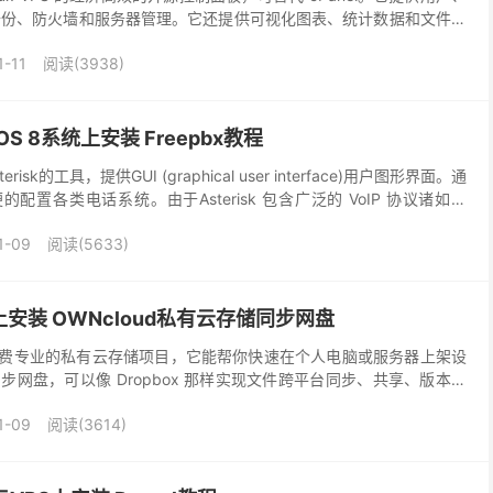
备份、防火墙和服务器管理。它还提供可视化图表、统计数据和文件管
 Cron、配置 I...
1-11
阅读(3938)
S 8系统上安装 Freepbx教程
risk的工具，提供GUI (graphical user interface)用户图形界面。通
便的配置各类电话系统。由于Asterisk 包含广泛的 VoIP 协议诸如：
1-09
阅读(5633)
安装 OWNcloud私有云存储同步网盘
开源免费专业的私有云存储项目，它能帮你快速在个人电脑或服务器上架设
网盘，可以像 Dropbox 那样实现文件跨平台同步、共享、版本控
loud 能让你将所有的文件掌握在...
1-09
阅读(3614)