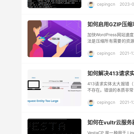
cepingcn
2023-
如何启用GZIP压缩以
加快WordPress网
法是压缩所有需要的资源。
最有效的方法之一。 默认
cepingcn
2021-1
如何解决413请求
413请求实体太大报错（413
不存在。错误的本质非常
知道这个错误的问题所在，
cepingcn
2021-1
如何在vultr云服
VestaCP 是一种用于 