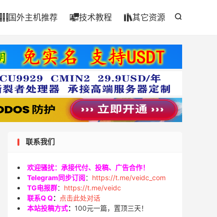

国外主机推荐
技术教程
其它资源




联系我们
欢迎骚扰：承接代付、投稿、广告合作！
Telegram同步订阅
：
https://t.me/veidc_com
TG电报群
：
https://t.me/veidc
联系Q Q
：
点击此处对话
本站投稿方式
：
100元一篇，置顶三天！