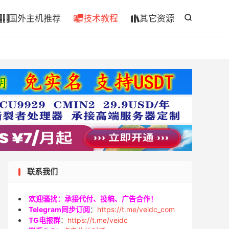

国外主机推荐
技术教程
其它资源




联系我们
欢迎骚扰：承接代付、投稿、广告合作！
Telegram同步订阅
：
https://t.me/veidc_com
TG电报群
：
https://t.me/veidc