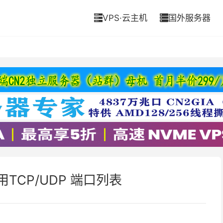
VPS·云主机
国外服务器


用TCP/UDP 端口列表