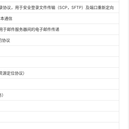
– 远程登录协议，用于安全登录文件传输（SCP，SFTP）及端口重新定向
密文本通信
– 用于邮件服务器间的电子邮件传递
 的协议
col（资源定位协议）
服务）