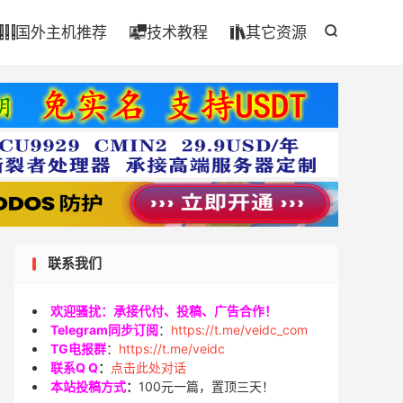

国外主机推荐
技术教程
其它资源




联系我们
欢迎骚扰：承接代付、投稿、广告合作！
Telegram同步订阅
：
https://t.me/veidc_com
TG电报群
：
https://t.me/veidc
联系Q Q
：
点击此处对话
本站投稿方式
：
100元一篇，置顶三天！