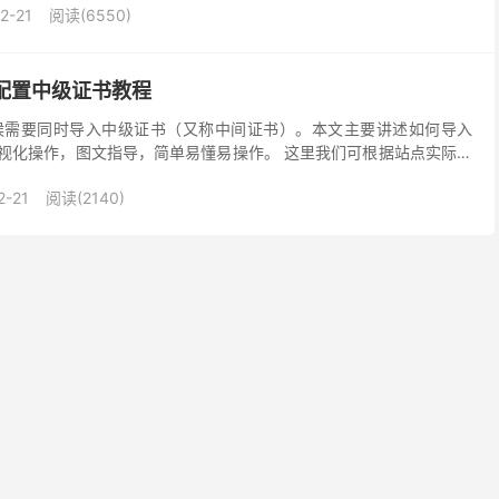
2-21
阅读(6550)
装配置中级证书教程
的时候需要同时导入中级证书（又称中间证书）。本文主要讲述如何导入
可视化操作，图文指导，简单易懂易操作。 这里我们可根据站点实际需
证书。SSL证书有多种类型，根据验证方式不同...
2-21
阅读(2140)