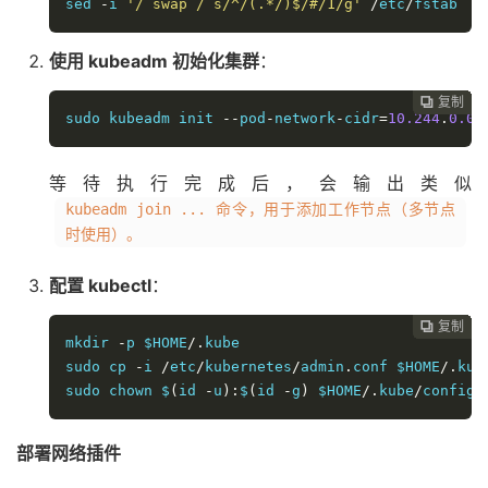
sed 
-
i 
'/ swap / s/^/(.*/)$/#/1/g'
/
etc
/
fstab
使用 kubeadm 初始化集群
：
复制
复制
复制
复制
复制
复制
复制
复制
复制
复制
复制
复制
复制
复制
复制















sudo kubeadm init 
--
pod
-
network
-
cidr
=
10.244
.
0.0
/
等待执行完成后，会输出类似
kubeadm join ... 命令，用于添加工作节点（多节点
时使用）。
配置 kubectl
：
复制
复制
复制
复制
复制
复制
复制
复制
复制
复制
复制
复制
复制
复制














mkdir 
-
p $HOME
/.
kube

sudo cp 
-
i 
/
etc
/
kubernetes
/
admin
.
conf $HOME
/.
kub
sudo chown $
(
id 
-
u
):
$
(
id 
-
g
)
 $HOME
/.
kube
/
config
部署网络插件