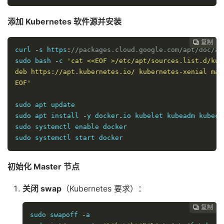
添加 Kubernetes 软件源并安装
复制
复制
复制
复制
复制
复制
复制
复制
复制
复制
复制
复制
复制
复制
复制
复制
复制

















curl 
-
s https
:
//packages.cloud.google.com/apt/doc/ap
sudo bash 
-
c 
'cat <<EOF >/etc/apt/sources.list.d/kube
deb https://apt.kubernetes.io/ kubernetes-xenial main
EOF'
sudo apt update

sudo apt install 
-
y docker
.
io kubelet kubeadm kubectl
sudo systemctl enable docker

sudo systemctl start docker
初始化 Master 节点
关闭 swap
（Kubernetes 要求）：
复制
复制
复制
复制
复制
复制
复制
复制
复制
复制
复制
复制
复制
复制
复制
复制
















sudo swapoff 
-
a
