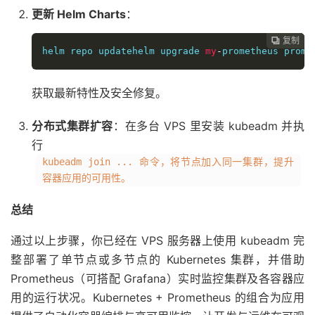
更新 Helm Charts
：
复制
复制
复制



helm repo updatehelm upgrade 
my
-
prometheus prome
获取最新特性及安全修复。
分布式集群扩容
：在多台 VPS 里安装 kubeadm 并执
行
kubeadm join ... 命令，将节点加入同一集群，提升
容器应用的可用性。
总结
通过以上步骤，你已经在 VPS 服务器上使用 kubeadm 完
整部署了单节点或多节点的 Kubernetes 集群，并借助
Prometheus（可搭配 Grafana）实时监控集群及各容器应
用的运行状况。Kubernetes + Prometheus 的组合为应用