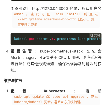
浏览器访问 http://127.0.0.1:3000 登录，默认用户名
admin，密码可在 helm install 时通过
--set grafana.adminPassword=xxx 自定义，或
在安装后查询：
复制
复制
复制
复制




kubectl 
get
 secret 
/
my
-
prometheus
-
kube
-
prometheu
设置告警
：kube-prometheus-stack 也包含
Alertmanager，可设置基于 CPU 使用率、响应延迟等
进行邮件或其他形式通知，确保出现异常时能及时获
知。
维护与扩展
更新 Kubernetes
：定期
sudo apt update && sudo apt upgrade 并查看
kubeadm/kubectl 更新，遵循官方升级指引。