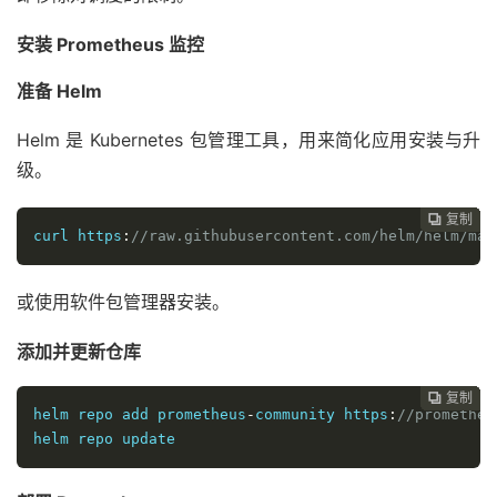
安装 Prometheus 监控
准备 Helm
Helm 是 Kubernetes 包管理工具，用来简化应用安装与升
级。
复制
复制
复制
复制
复制
复制
复制
复制
复制
复制










curl https
:
//raw.githubusercontent.com/helm/helm/mas
或使用软件包管理器安装。
添加并更新仓库
复制
复制
复制
复制
复制
复制
复制
复制
复制









helm repo add prometheus
-
community https
:
//prometheu
helm repo update