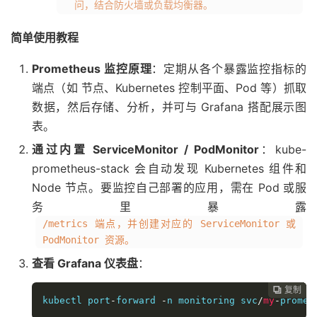
问，结合防火墙或负载均衡器。
简单使用教程
Prometheus 监控原理
：定期从各个暴露监控指标的
端点（如 节点、Kubernetes 控制平面、Pod 等）抓取
数据，然后存储、分析，并可与 Grafana 搭配展示图
表。
通过内置 ServiceMonitor / PodMonitor
：kube-
prometheus-stack 会自动发现 Kubernetes 组件和
Node 节点。要监控自己部署的应用，需在 Pod 或服
务里暴露
/metrics 端点，并创建对应的 ServiceMonitor 或
PodMonitor 资源。
查看 Grafana 仪表盘
：
复制
复制
复制
复制
复制





kubectl port
-
forward 
-
n monitoring svc
/
my
-
promet