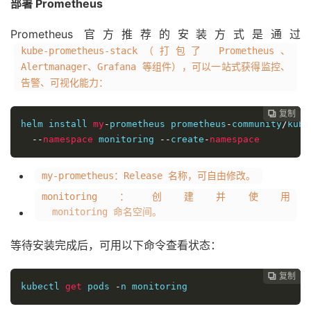
部署 Prometheus
Prometheus 官方推荐的安装方式是通过
kube-prometheus-stack（打包了 Prometheus、
Alertmanager、Grafana 等组件），可以一站式获得监控、
告警、可视化能力：
复制
复制
复制
复制
复制
复制
复制
复制








helm install 
my
-
prometheus prometheus
-
community
/
kube
--
namespace
 monitoring 
--
create
-
namespace
my-prometheus：Release 名称，可自由修改。
monitoring：创建并使用
monitoring 命名空间。
等待安装完成后，可用以下命令查看状态：
复制
复制
复制
复制
复制
复制
复制







kubectl 
get
 pods 
-
n monitoring