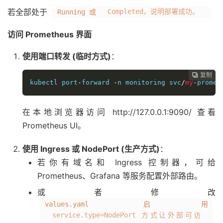
若全部处于
Completed，说明部署成功。
Running 或
访问 Prometheus 界面
使用端口转发 (临时方式)
：
复制
复制
复制
复制
复制
复制






kubectl port
-
forward 
-
n monitoring svc
/
my
-
promet
在本地浏览器访问 http://127.0.0.1:9090/ 查看
Prometheus UI。
使用 Ingress 或 NodePort (生产方式)
：
若你有域名和 Ingress 控制器，可给
Prometheus、Grafana 等服务配置外部路由。
或者修改
values.yaml 启用
service.type=NodePort 方式让外部可访