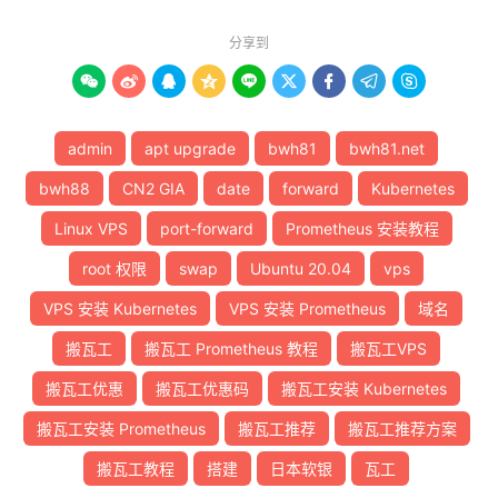
分享到









admin
apt upgrade
bwh81
bwh81.net
bwh88
CN2 GIA
date
forward
Kubernetes
Linux VPS
port-forward
Prometheus 安装教程
root 权限
swap
Ubuntu 20.04
vps
VPS 安装 Kubernetes
VPS 安装 Prometheus
域名
搬瓦工
搬瓦工 Prometheus 教程
搬瓦工VPS
搬瓦工优惠
搬瓦工优惠码
搬瓦工安装 Kubernetes
搬瓦工安装 Prometheus
搬瓦工推荐
搬瓦工推荐方案
搬瓦工教程
搭建
日本软银
瓦工