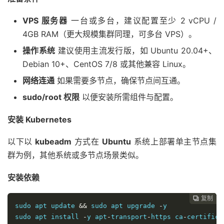
VPS 服务器
一台或多台，建议配置至少 2 vCPU /
4GB RAM（更大规模集群同理，可多台 VPS）。
操作系统
建议使用主流发行版，如 Ubuntu 20.04+、
Debian 10+、CentOS 7/8 或其他兼容 Linux。
网络连通
如果需要多节点，确保节点间互通。
sudo/root 权限
以便安装所需组件与配置。
安装 Kubernetes
以下以
kubeadm
方式在
Ubuntu
系统上部署单主节点集
群为例，其他系统或多节点场景类似。
安装依赖
复制
复制
复制
复制
复制
复制
复制
复制
复制
复制
复制
复制
复制
复制
复制
复制
复制
复制


















sudo apt update 
&&
 sudo apt upgrade 
-
y

sudo apt install 
-
y apt
-
transport
-
https ca
-
certifica