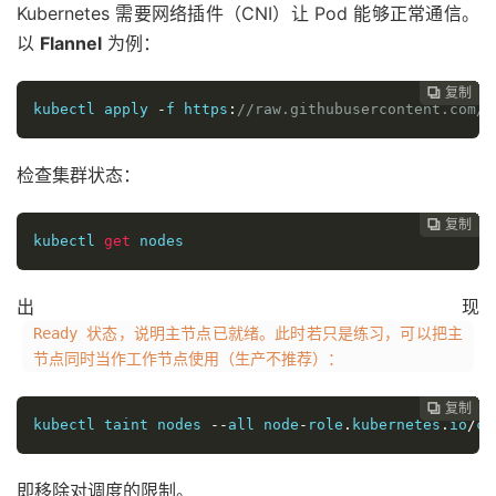
Kubernetes 需要网络插件（CNI）让 Pod 能够正常通信。
以
Flannel
为例：
复制
复制
复制
复制
复制
复制
复制
复制
复制
复制
复制
复制
复制













kubectl apply 
-
f https
:
//raw.githubusercontent.com/f
检查集群状态：
复制
复制
复制
复制
复制
复制
复制
复制
复制
复制
复制
复制












kubectl 
get
 nodes
出现
Ready 状态，说明主节点已就绪。此时若只是练习，可以把主
节点同时当作工作节点使用（生产不推荐）：
复制
复制
复制
复制
复制
复制
复制
复制
复制
复制
复制











kubectl taint nodes 
--
all node
-
role
.
kubernetes
.
io
/
co
即移除对调度的限制。