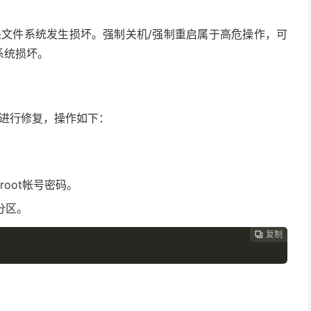
是文件系统发生损坏。强制关机/强制重启属于高危操作，可
系统损坏。
k）进行修复，操作如下：
root帐号密码。
分区。
复制
复制
复制
复制
复制
复制





