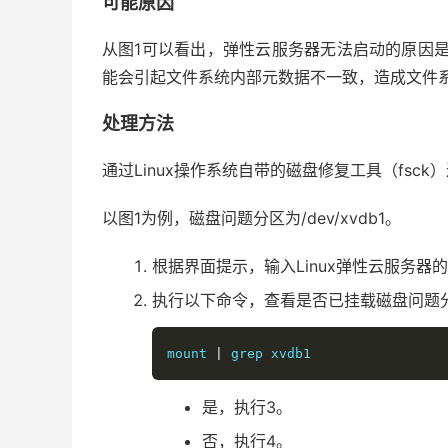
可能原因
从图1可以看出，弹性云服务器无法启动的原因
能会引起文件系统内部元数据不一致，造成文件
处理方法
通过Linux操作系统自带的磁盘修复工具（fsc
以图1为例，磁盘问题分区为/dev/xvdb1。
根据界面提示，输入Linux弹性云服务器的
执行以下命令，查看是否已挂载磁盘问题
mount 
|
 grep xvdb1
是，执行3。
否，执行4。