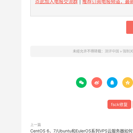
点此加入电报交流群
|
推荐订阅电报频道，最新
未经允许不得转载：
测评中国
»
强制关




fsck修复
上一篇
CentOS 6、7/Ubuntu和EulerOS系列VPS云服务器如