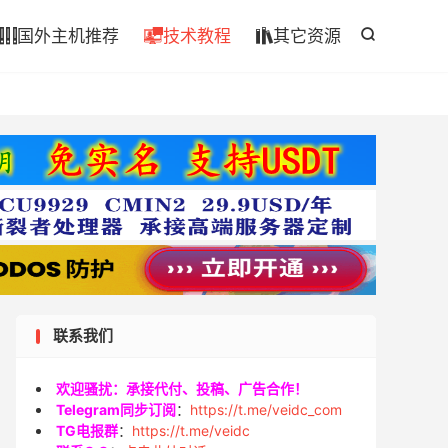

国外主机推荐
技术教程
其它资源




联系我们
欢迎骚扰：承接代付、投稿、广告合作！
Telegram同步订阅
：
https://t.me/veidc_com
TG电报群
：
https://t.me/veidc