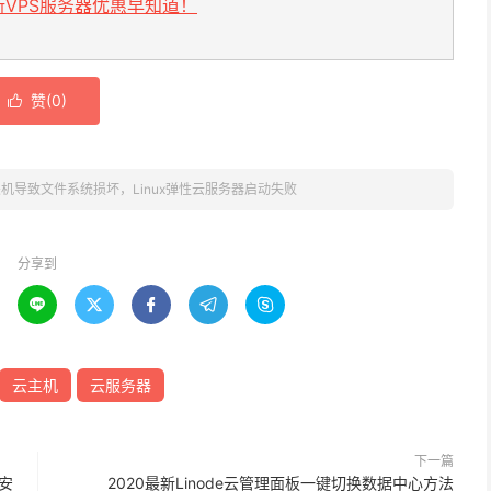
VPS服务器优惠早知道！
赞(
0
)

机导致文件系统损坏，Linux弹性云服务器启动失败
分享到





云主机
云服务器
下一篇
何安
2020最新Linode云管理面板一键切换数据中心方法