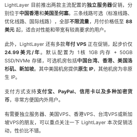
LightLayer 目前推出两款主流配置的
独立服务器
促销，分
别位于
中国香港
和
美国圣何塞
。三条线路可选（标准线路、
优化线路、国际线路），全部
不限流量
，月付价格低至
88
美元
起，适合对性能和带宽有较高要求的用户。
此外，LightLayer 还有多款
年付 VPS
正在促销，起步价仅
24.99美元/年
。默认配置为 1核 1GB 内存 + 50GB
SSD/NVMe 存储，可选机房包括
中国台湾、香港、美国洛
杉矶、新加坡
。其中美国机房提供
原生 IP
，其他机房为非原
生 IP。
支付方式支持
支付宝、PayPal、信用卡以及多种加密货
币
，非常方便国内外用户。
有需要独立服务器、美国VPS、香港VPS、台湾VPS或新加
坡VPS的朋友，可以重点关注一下 LightLayer 本次促销活
动，性价比不错。