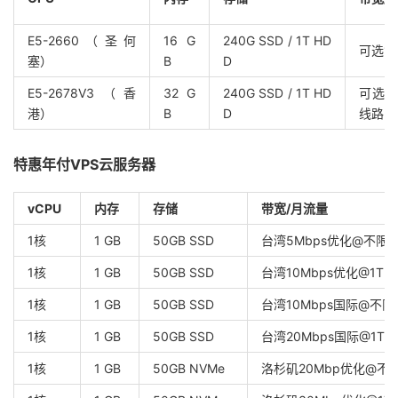
E5-2660（圣何
16 G
240G SSD / 1T HD
可选1
塞）
B
D
E5-2678V3（香
32 G
240G SSD / 1T HD
可选1
港）
B
D
线路
特惠年付VPS云服务器
vCPU
内存
存储
带宽/月流量
1核
1 GB
50GB SSD
台湾5Mbps优化@不限
1核
1 GB
50GB SSD
台湾10Mbps优化@1TB
1核
1 GB
50GB SSD
台湾10Mbps国际@不
1核
1 GB
50GB SSD
台湾20Mbps国际@1TB
1核
1 GB
50GB NVMe
洛杉矶20Mbp优化@不