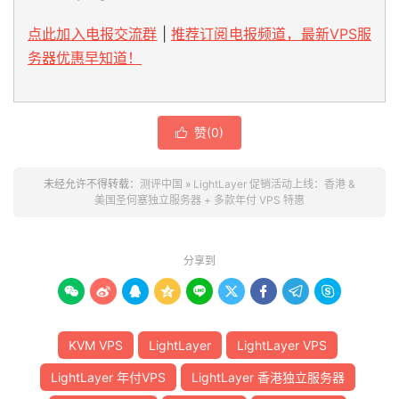
点此加入电报交流群
|
推荐订阅电报频道，最新VPS服
务器优惠早知道！
赞(
0
)

未经允许不得转载：
测评中国
»
LightLayer 促销活动上线：香港 &
美国圣何塞独立服务器 + 多款年付 VPS 特惠
分享到









KVM VPS
LightLayer
LightLayer VPS
LightLayer 年付VPS
LightLayer 香港独立服务器