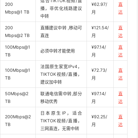
适合TIKTOK视频/直
200
¥62.97/
直
播，非优化线路建议
Mbps@1 TB
月
达
中转
200
直播建议中转 ,移动可
¥121.54/
直
Mbps@2 TB
直连
月
达
100Mbps@1
¥97.14/
直
必须中转才能使用
TB
月
达
法国原生家宽IPv4，
100Mbps@1
¥72.73/
直
TIKTOK视频/直播，
TB
月
达
建议加中转
50Mbps@2
联通电信需中转,部分
¥97.14/
直
TB
移动优秀
月
达
日本原生IP，适合
200Mbps@2
¥92.25/
直
TIKTOK视频/直播，
TB
月
达
三网直连，无需中转