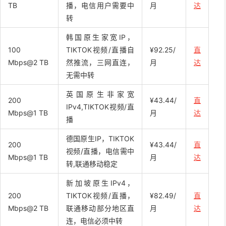
TB
播，电信用户需要中
月
达
转
韩国原生家宽IP，
100
TIKTOK视频/直播自
¥92.25/
直
Mbps@2 TB
然推流，三网直连，
月
达
无需中转
英国原生非家宽
200
¥43.44/
直
IPv4,TIKTOK视频/直
Mbps@1 TB
月
达
播
德国原生IP，TIKTOK
200
¥43.44/
直
视频/直播，电信需中
Mbps@1 TB
月
达
转,联通移动稳定
新加坡原生IPv4，
200
TIKTOK视频/直播，
¥82.49/
直
Mbps@2 TB
联通移动部分地区直
月
达
连，电信必须中转