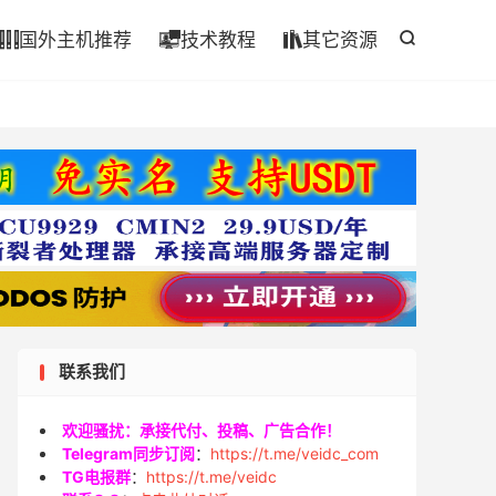

国外主机推荐
技术教程
其它资源




联系我们
欢迎骚扰：承接代付、投稿、广告合作！
Telegram同步订阅
：
https://t.me/veidc_com
TG电报群
：
https://t.me/veidc