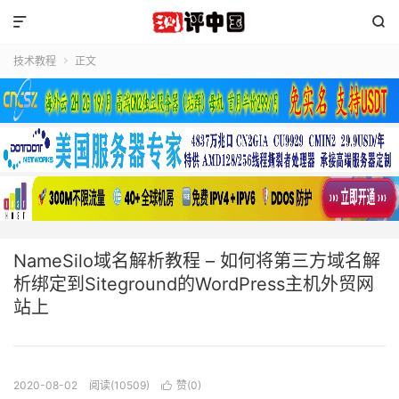


技术教程
正文

NameSilo域名解析教程 – 如何将第三方域名解
析绑定到Siteground的WordPress主机外贸网
站上
2020-08-02
阅读(10509)
赞(
0
)
