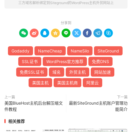
三方域名解析绑定到Siteground的WordPress主机外贸网站上
分享到









Godaddy
NameCheap
NameSilo
SiteGround
SSL证书
WordPress官方推荐
免费DNS
免费SSL证书
域名
外贸主机
网站加速
美国主机
美国主机商
阿里云
上一篇
下一篇
美国BlueHost主机后台解压缩文
最新SiteGround主机账户管理功
件教程
能简介
相关推荐