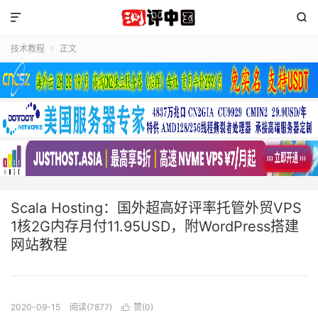


技术教程
正文

Scala Hosting：国外超高好评率托管外贸VPS
1核2G内存月付11.95USD，附WordPress搭建
网站教程
2020-09-15
阅读(7877)
赞(
0
)
