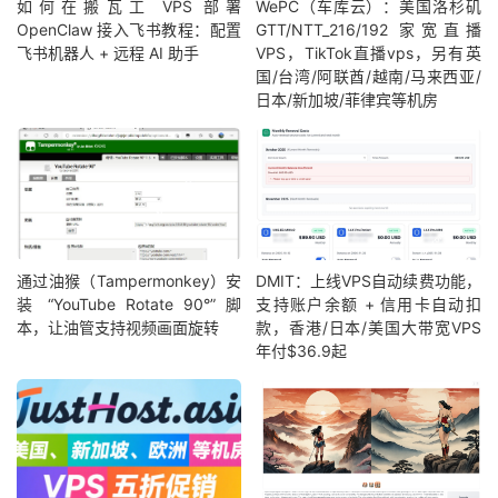
如何在搬瓦工 VPS 部署
WePC（车库云）：美国洛杉矶
OpenClaw 接入飞书教程：配置
GTT/NTT_216/192 家宽直播
飞书机器人 + 远程 AI 助手
VPS，TikTok直播vps，另有英
国/台湾/阿联酋/越南/马来西亚/
日本/新加坡/菲律宾等机房
通过油猴（Tampermonkey）安
DMIT：上线VPS自动续费功能，
装 “YouTube Rotate 90°” 脚
支持账户余额 + 信用卡自动扣
本，让油管支持视频画面旋转
款，香港/日本/美国大带宽VPS
年付$36.9起