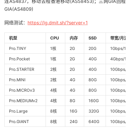
连AS4837，移动去程香港移动(AS58453)；三网GIA回程
GIA(AS4809)
网络测试：
https://lg.dmit.sh/?server=1
机型
CPU
内存
SSD
带宽/月流
Pro.TINY
1核
2G
20G
1Gbps/1T
Pro.Pocket
1核
2G
40G
4Gbps/1.
Pro.STARTER
2核
2G
40G
10Gbps/3
Pro.MINI
2核
4G
80G
10Gbps/5
Pro.MICROv3
4核
4G
80G
10Gbps/7
Pro.MEDIUMv2
4核
8G
160G
10Gbps/1
Pro.Large
8核
16G
320G
10Gbps/2
Pro.GIANT
8核
24G
640G
10Gbps/5