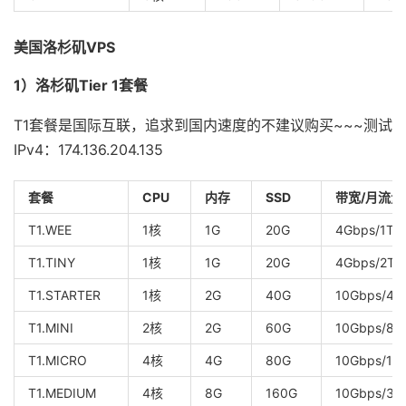
美国洛杉矶VPS
1）洛杉矶Tier 1套餐
T1套餐是国际互联，追求到国内速度的不建议购买~~~测试
IPv4：174.136.204.135
套餐
CPU
内存
SSD
带宽/月流量
T1.WEE
1核
1G
20G
4Gbps/1T
T1.TINY
1核
1G
20G
4Gbps/2T
T1.STARTER
1核
2G
40G
10Gbps/4T
T1.MINI
2核
2G
60G
10Gbps/8T
T1.MICRO
4核
4G
80G
10Gbps/16
T1.MEDIUM
4核
8G
160G
10Gbps/32