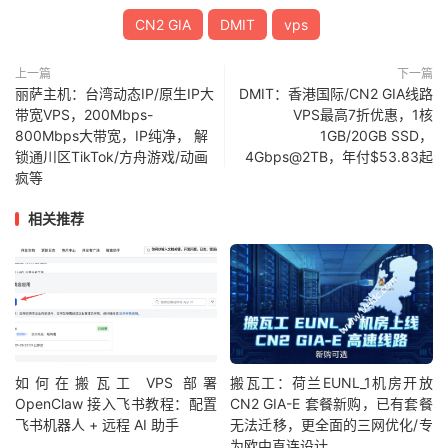
CN2 GIA
DMIT
vps
上一篇
下一篇
丽萨主机：台湾动态IP/原生IP大
DMIT：香港国际/CN2 GIA线路
带宽VPS，200Mbps-
VPS最高7折优惠，1核
800Mbps大带宽，IP纯净， 解
1GB/20GB SSD，
锁通川区TikTok/方舟游戏/动画
4Gbps@2TB，年付$53.83起
疯等
相关推荐
如何在搬瓦工 VPS 部署
搬瓦工：荷兰EUNL_1机房开放
OpenClaw 接入飞书教程：配置
CN2 GIA-E 套餐新购，已有套餐
飞书机器人 + 远程 AI 助手
无法迁移，更全面的三网优化/专
为欧中直连设计