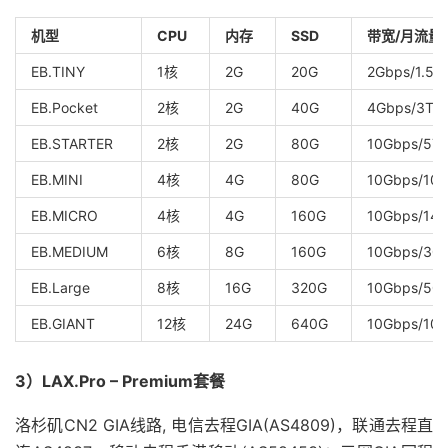
机型
CPU
内存
SSD
带宽/月流量
EB.TINY
1核
2G
20G
2Gbps/1.5T
EB.Pocket
2核
2G
40G
4Gbps/3T
EB.STARTER
2核
2G
80G
10Gbps/5T
EB.MINI
4核
4G
80G
10Gbps/10T
EB.MICRO
4核
4G
160G
10Gbps/14T
EB.MEDIUM
6核
8G
160G
10Gbps/30
EB.Large
8核
16G
320G
10Gbps/50
EB.GIANT
12核
24G
640G
10Gbps/10
3）LAX.Pro – Premium套餐
洛杉矶CN2 GIA线路, 电信去程GIA(AS4809)，联通去程直