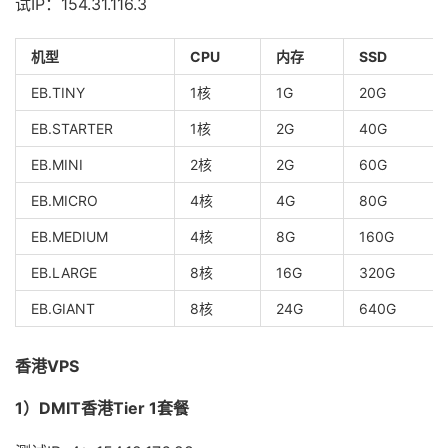
试IP：154.31.116.3
机型
CPU
内存
SSD
EB.TINY
1核
1G
20G
EB.STARTER
1核
2G
40G
EB.MINI
2核
2G
60G
EB.MICRO
4核
4G
80G
EB.MEDIUM
4核
8G
160G
EB.LARGE
8核
16G
320G
EB.GIANT
8核
24G
640G
香港VPS
1）DMIT香港Tier 1套餐