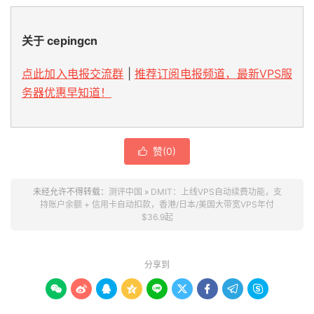
关于 cepingcn
点此加入电报交流群
|
推荐订阅电报频道，最新VPS服
务器优惠早知道！
赞(
0
)

未经允许不得转载：
测评中国
»
DMIT：上线VPS自动续费功能，支
持账户余额 + 信用卡自动扣款，香港/日本/美国大带宽VPS年付
$36.9起
分享到








