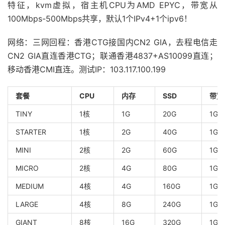
特征，kvm虚拟，宿主机CPU为AMD EPYC，带宽从
100Mbps-500Mbps共享，默认1个IPv4+1个ipv6！
网络：三网回程：香港CTG接国内CN2 GIA，去程电信走
CN2 GIA直连香港CTG；联通香港4837+AS10099直连；
移动香港CMI直连。测试IP：103.117.100.199
套餐
CPU
内存
SSD
带宽
TINY
1核
1G
20G
1Gb
STARTER
1核
2G
40G
1Gb
MINI
2核
2G
60G
1Gb
MICRO
2核
4G
80G
1Gb
MEDIUM
4核
4G
160G
1Gb
LARGE
4核
8G
240G
1Gb
GIANT
8核
16G
320G
1Gb