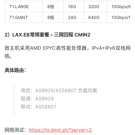
T1.LARGE
8核
16G
320G
10Gbps/64
T1.GIANT
8核
24G
640G
10Gbps/12
2）LAX.EB常规套餐 – 三网回程 CMIN2
宿主机采用AMD EPYC高性能处理器，IPv4+IPv6双栈网
络。
具体路由：
电信：AS9929/AS58807 负载均衡
联通：AS9929
移动：AS58807
网络测试：
https://lg.dmit.sh/?server=2