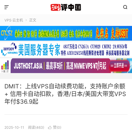


VPS·云主机
正文

DMIT：上线VPS自动续费功能，支持账户余额
+ 信用卡自动扣款，香港/日本/美国大带宽VPS
年付$36.9起
2025-10-11
阅读(463)
赞(
0
)
