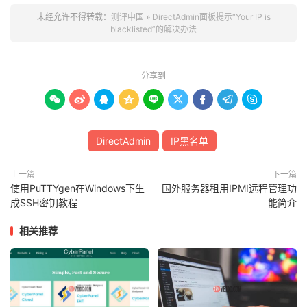
未经允许不得转载：
测评中国
»
DirectAdmin面板提示“Your IP is
blacklisted”的解决办法
分享到









DirectAdmin
IP黑名单
上一篇
下一篇
使用PuTTYgen在Windows下生
国外服务器租用IPMI远程管理功
成SSH密钥教程
能简介
相关推荐