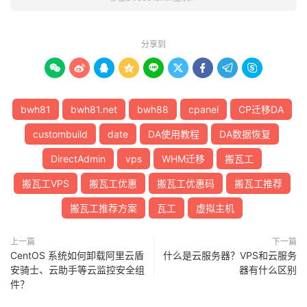
分享到









bwh81
bwh81.net
bwh88
cpanel
CP迁移DA
custombuild
date
DA使用教程
DA数据恢复
DirectAdmin
vps
WHM迁移
搬瓦工
搬瓦工VPS
搬瓦工优惠
搬瓦工优惠码
搬瓦工推荐
搬瓦工推荐方案
瓦工
虚拟主机
上一篇
下一篇
CentOS 系统如何卸载阿里云盾
什么是云服务器？VPS和云服务
安骑士、云助手等云监控安全组
器有什么区别
件？