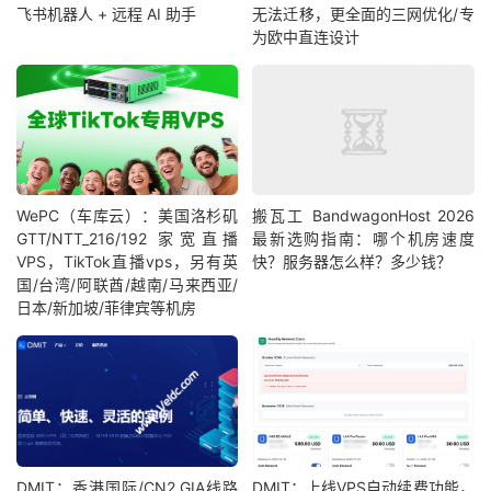
飞书机器人 + 远程 AI 助手
无法迁移，更全面的三网优化/专
为欧中直连设计
WePC（车库云）：美国洛杉矶
搬瓦工 BandwagonHost 2026
GTT/NTT_216/192 家宽直播
最新选购指南：哪个机房速度
VPS，TikTok直播vps，另有英
快？服务器怎么样？多少钱？
国/台湾/阿联酋/越南/马来西亚/
日本/新加坡/菲律宾等机房
DMIT：香港国际/CN2 GIA线路
DMIT：上线VPS自动续费功能，