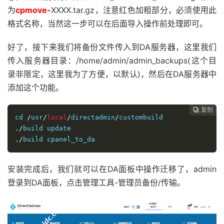
为
cpmove-
XXXX.tar.gz，注意红色加粗部分，必须使用此
格式名称，当然这一步可以在后面导入操作前处理即可。
好了，接下来我们将备份文件传入到DA服务器，这里我们
传入服务器目录：/home/admin/admin_backups(这个目
录非限定，这里我为了方便，以默认)，然后在DA服务器中
添加这个功能。
复制
复制
复制



cd 
/
usr
/
local
/
directadmin
/
./
./
build cpanel_to_da
安装完成后，我们就可以在DA面板中操作迁移了，admin
登录到DA面板，点击管理工具-管理员备份/传输。