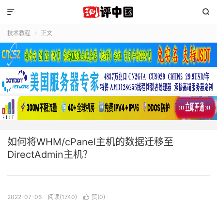


技术教程
正文

如何将WHM/cPanel主机的数据迁移至
DirectAdmin主机？
2022-07-06
阅读(1740)
赞(
0
)
