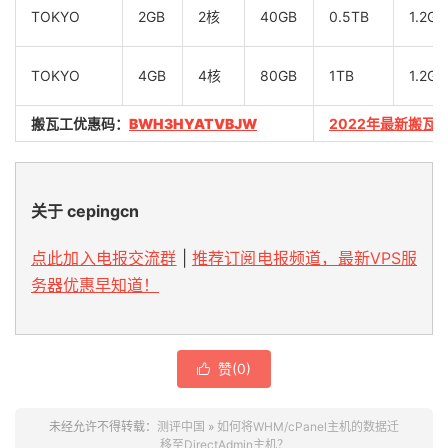
TOKYO
2GB
2核
40GB
0.5TB
1.2Gb
TOKYO
4GB
4核
80GB
1TB
1.2Gb
搬瓦工优惠码：
BWH3HYATVBJW
2022年最新搬瓦
关于 cepingcn
点此加入电报交流群
|
推荐订阅电报频道，最新VPS服
务器优惠早知道！
赞(
0
)

未经允许不得转载：
测评中国
»
如何将WHM/cPanel主机的数据迁
移至DirectAdmin主机？