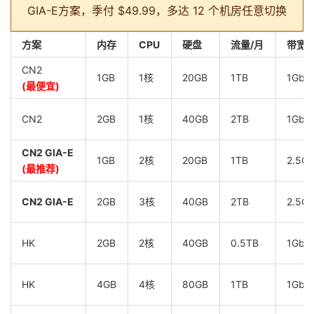
GIA-E方案，季付 $49.99，多达 12 个机房任意切换
方案
内存
CPU
硬盘
流量/月
带宽
CN2
1GB
1核
20GB
1TB
1Gbp
(最便宜)
CN2
2GB
1核
40GB
2TB
1Gbp
CN2 GIA-E
1GB
2核
20GB
1TB
2.5G
(最推荐)
CN2 GIA-E
2GB
3核
40GB
2TB
2.5G
HK
2GB
2核
40GB
0.5TB
1Gbp
HK
4GB
4核
80GB
1TB
1Gbp