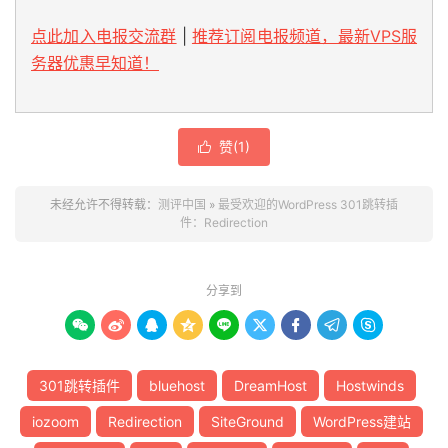
点此加入电报交流群
|
推荐订阅电报频道，最新VPS服
务器优惠早知道！
赞(
1
)

未经允许不得转载：
测评中国
»
最受欢迎的WordPress 301跳转插
件：Redirection
分享到









301跳转插件
bluehost
DreamHost
Hostwinds
iozoom
Redirection
SiteGround
WordPress建站