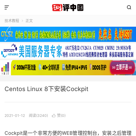


技术教程
正文

Centos Linux 8下安装Cockpit
2021-01-12
阅读(3240)
赞(
0
)

Cockpit是一个非常方便的WEB管理控制台，安装之后管理