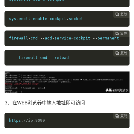
复制
复制
复制
复制
复制
复制






systemctl 
enable
 cockpit
.
socket
复制
复制
复制
复制
复制





firewall
-
cmd 
--
add
-
service
=
cockpit 
--
permanent
复制
复制
复制
复制




    firewall
-
cmd 
--
reload
3、在WEB浏览器中输入地址即可访问
复制
复制
复制



https
:
//ip:9090