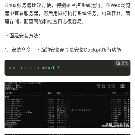
Linux服务器比较方便，特别是监控系统运行。在Web浏览
器中查看服务器，然后用鼠标执行系统任务。启动容器，管
理存储，配置网络和检查日志很容易。
下面是安装方法：
1、安装命令，下面的安装命令是安装Cockpit所有功能
复制
复制
复制
复制
复制
复制
复制
复制
复制
复制










yum
 install cockpit
-*