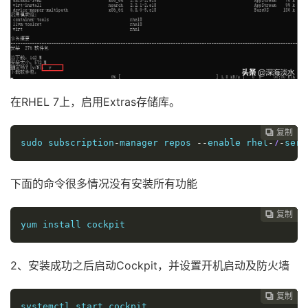
在RHEL 7上，启用Extras存储库。
复制
复制
复制
复制
复制
复制
复制
复制
复制









sudo subscription
-
manager repos 
--
enable
 rhel
-
7
-
serv
下面的命令很多情况没有安装所有功能
复制
复制
复制
复制
复制
复制
复制
复制








yum
 install cockpit
2、安装成功之后启动Cockpit，并设置开机启动及防火墙
复制
复制
复制
复制
复制
复制
复制







systemctl
 start cockpit