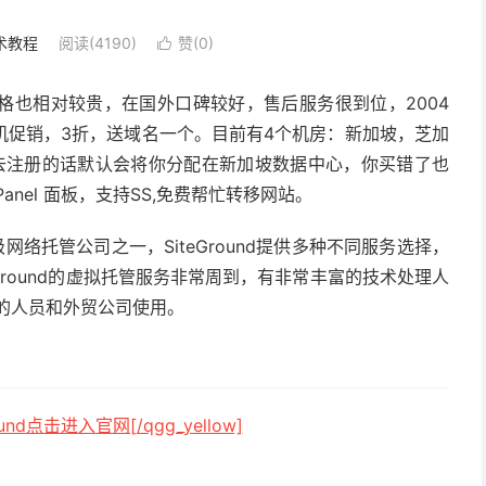
术教程
阅读(4190)
赞(
0
)

格也相对较贵，在国外口碑较好，售后服务很到位，2004
机促销，3折，送域名一个。目前有4个机房：新加坡，芝加
去注册的话默认会将你分配在新加坡数据中心，你买错了也
anel 面板，支持SS,免费帮忙转移网站。
顶级网络托管公司之一，SiteGround提供多种不同服务选择，
Ground的虚拟托管服务非常周到，有非常丰富的技术处理人
的人员和外贸公司使用。
ground点击进入
官网[/qgg_yellow]