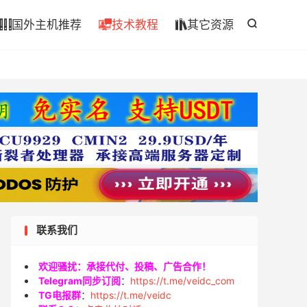

国外主机推荐
技术教程
其它资源




联系我们
欢迎骚扰：承接代付、投稿、广告合作！
Telegram同步订阅
：
https://t.me/veidc_com
TG电报群
：
https://t.me/veidc