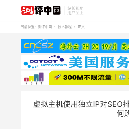
站长视角
用户至上
当前位置：
测评中国
技术教程
正文


虚拟主机使用独立IP对SEO排
何