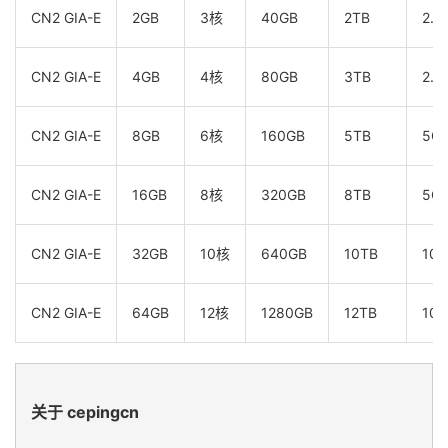
CN2 GIA-E
2GB
3核
40GB
2TB
2.5
CN2 GIA-E
4GB
4核
80GB
3TB
2.5
CN2 GIA-E
8GB
6核
160GB
5TB
5G
CN2 GIA-E
16GB
8核
320GB
8TB
5G
CN2 GIA-E
32GB
10核
640GB
10TB
10G
CN2 GIA-E
64GB
12核
1280GB
12TB
10G
关于 cepingcn