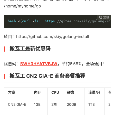
/home/myhome/go
复制
复制
复制



bash 
<(
curl 
-
fsSL https
:
//gitee.com/skiy/golang-inst
转自：https://github.com/skiy/golang-install
搬瓦工最新优惠码
优惠码：
BWH3HYATVBJW
，节约6.58%，全场通用！
搬瓦工 CN2 GIA-E 商务套餐推荐
方案
内存
CPU
硬盘
流量/月
带
CN2 GIA-E
1GB
2核
20GB
1TB
2.5