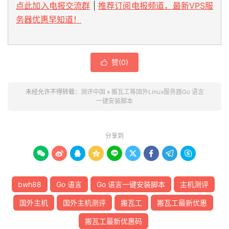
点此加入电报交流群
|
推荐订阅电报频道，最新VPS服
务器优惠早知道！
赞(
0
)

未经允许不得转载：
测评中国
»
搬瓦工等国外Linux服务器Go 语言
一键安装脚本
分享到









bwh88
Go 语言
Go 语言一键安装脚本
主机测评
国外主机
国外主机测评
搬瓦工
搬瓦工最新优惠
搬瓦工最新优惠码