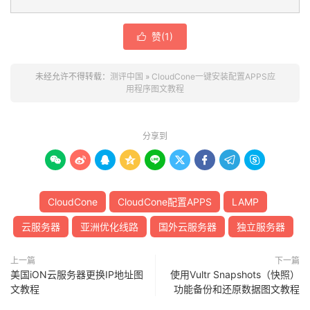
赞(
1
)

未经允许不得转载：
测评中国
»
CloudCone一键安装配置APPS应
用程序图文教程
分享到









CloudCone
CloudCone配置APPS
LAMP
云服务器
亚洲优化线路
国外云服务器
独立服务器
上一篇
下一篇
美国iON云服务器更换IP地址图
使用Vultr Snapshots（快照）
文教程
功能备份和还原数据图文教程