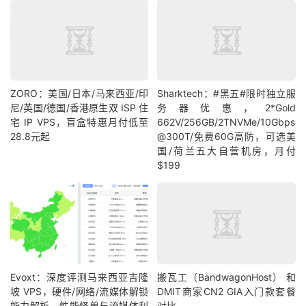
ZORO：美国/日本/马来西亚/印
Sharktech：#黑五#限时独立服
尼/英国/德国/香港原生双 ISP 住
务器优惠，2*Gold
宅 IP VPS，盲盒特惠月付低至
662V/256GB/2TNVMe/10Gbps
28.8元起
@300T/免费60G高防，可选美
国/荷兰五大自营机房，月付
$199
Evoxt：深度评测马来西亚吉隆
搬瓦工（BandwagonHost） 和
坡 VPS，硬件/网络/流媒体解锁
DMIT商家CN2 GIA入门款套餐
能力解析，性能怪兽与流媒体利
对比