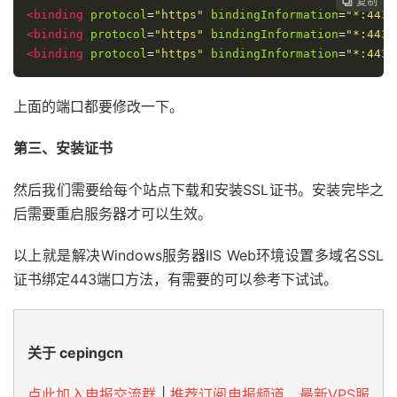
复制
复制
复制



<binding
protocol
=
"https"
bindingInformation
=
"*:443
<binding
protocol
=
"https"
bindingInformation
=
"*:443
<binding
protocol
=
"https"
bindingInformation
=
"*:443
上面的端口都要修改一下。
第三、安装证书
然后我们需要给每个站点下载和安装SSL证书。安装完毕之
后需要重启服务器才可以生效。
以上就是解决Windows服务器IIS Web环境设置多域名SSL
证书绑定443端口方法，有需要的可以参考下试试。
关于 cepingcn
点此加入电报交流群
|
推荐订阅电报频道，最新VPS服