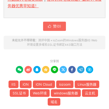
务器优惠早知道！
赞(
0
)

未经允许不得转载：
测评中国
»
ioZoom的Windows服务器IIS Web
环境设置多域名SSL证书绑定443端口方法
分享到









IIS
iON
iON Cloud
iozoom
Linux服务器
SSL证书
Web环境
windows服务器
云主机
域名