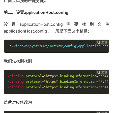
后面会单独的匹配分配。
第二、设置applicationHost.config
设置applicationHost.config需要找到文件
applicationHost.config，一般是下面这个路径：
复制
复制
复制
复制
复制





C
:
\Windows\system32\inetsrv\config\applicationHost
.
c
我们先找到找到
复制
复制
复制
复制




<binding
protocol
=
"https"
bindingInformation
=
"*:443"
<binding
protocol
=
"https"
bindingInformation
=
"*:444"
<binding
protocol
=
"https"
bindingInformation
=
"*:445"
然后对应修改为