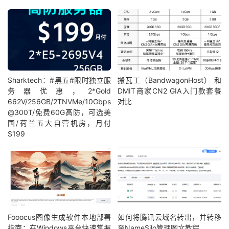
Sharktech：#黑五#限时独立服
搬瓦工（BandwagonHost） 和
务器优惠，2*Gold
DMIT商家CN2 GIA入门款套餐
662V/256GB/2TNVMe/10Gbps
对比
@300T/免费60G高防，可选美
国/荷兰五大自营机房，月付
$199
Fooocus图像生成软件本地部署
如何将腾讯云域名转出，并转移
指南：在Windows平台快速掌握
至NameSilo管理图文教程