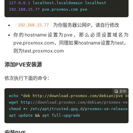
127.0
.
0.1
 localhost
.
192.168
.
15.77
 pve
.
proxmox
.
com pve
为你服务器公网IP，请自行修改
192.168.15.77
你的hostname设置为pve，那么必须设置域名为
pve.proxmox.com，同理如果hostname设置为test，
则为test.proxmox.com
添加PVE安装源
依次执行下面的命令：
复制
复制
复制
复制
复制
复制
复制







echo 
"deb http://download.proxmox.com/debian/pve bus
wget http
:
//download.proxmox.com/debian/proxmox-ve-r
chmod 
+
r 
/
etc
/
apt
/
trusted
.
gpg
.
d
/
proxmox
-
ve
-
release
-
6
apt update 
&&
 apt full
-
upgrade
安装PVE