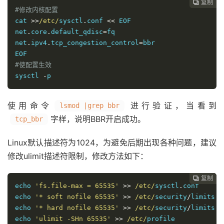
复制
复制
复制
复制




#修改内核配置
cat 
>>
/etc/
sysctl
.
conf 
<<
 EOF

net
.
core
.
default_qdisc
=
fq

net
.
ipv4
.
tcp_congestion_control
=
bbr

#使配置生效
sysctl 
-
p
使用命令
进行验证，当看到
lsmod |grep bbr
字样，说明BBR开启成功。
tcp_bbr
Linux默认描述符为1024，为避免后期出现各种问题，建议
修改ulimit描述符限制，修改方法如下：
复制
复制
复制



echo 
'fs.file-max = 65535'
>>
/etc/
sysctl
.
conf

echo 
'* soft nofile 65535'
>>
/etc/
security
/
limits
.
c
echo 
'* hard nofile 65535'
>>
/etc/
security
/
limits
.
c
echo 
'ulimit -SHn 65535'
>>
/etc/
profile