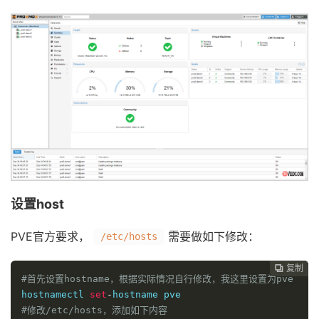
设置host
PVE官方要求，
需要做如下修改：
/etc/hosts
复制
复制
复制
复制
复制
复制
复制
复制








#首先设置hostname，根据实际情况自行修改，我这里设置为pve
hostnamectl 
set
-
#修改/etc/hosts，添加如下内容