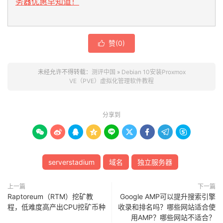
务器优惠早知道！
赞(
0
)

未经允许不得转载：
测评中国
»
Debian 10安装Proxmox
VE（PVE）虚拟化管理软件教程
分享到









serverstadium
域名
独立服务器
上一篇
下一篇
Raptoreum（RTM）挖矿教
Google AMP可以提升搜索引擎
程，低难度高产出CPU挖矿币种
收录和排名吗？哪些网站适合使
用AMP？哪些网站不适合？