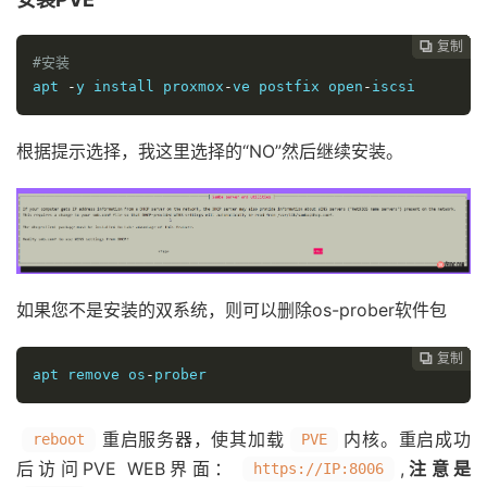
复制
复制
复制
复制
复制
复制






#安装
apt 
-
y install proxmox
-
ve postfix open
-
iscsi
根据提示选择，我这里选择的“NO”然后继续安装。
如果您不是安装的双系统，则可以删除os-prober软件包
复制
复制
复制
复制
复制





apt remove os
-
prober
重启服务器，使其加载
内核。重启成功
reboot
PVE
后访问PVE WEB界面：
,
注意是
https://IP:8006