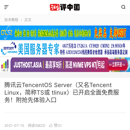


技术教程
正文

腾讯云TencentOS Server（又名Tencent
Linux，简称TS或 tlinux）已开启全面免费服
务！附抢先体验入口
2021-07-15
阅读(5822)
赞(
1
)
