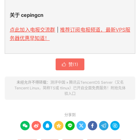
关于 cepingcn
点此加入电报交流群
|
推荐订阅电报频道，最新VPS服
务器优惠早知道！
赞(
1
)

未经允许不得转载：
测评中国
»
腾讯云TencentOS Server（又名
Tencent Linux，简称TS或 tlinux）已开启全面免费服务！附抢先体
验入口
分享到








