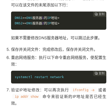
可以在该文件的末尾添加以下行：
复制
复制
复制
复制




DNS1
=<
DNS
服务器
1
的
IP
地址>
DNS2
=<
DNS
服务器
2
的
IP
地址>
如果不需要修改DNS服务器地址，可以跳过此步骤。
保存并关闭文件：完成修改后，保存并关闭文件。
重启网络服务：执行以下命令重启网络服务，使配置生
效：
复制
复制
复制



systemctl restart network
验证IP地址修改：可以再次执行
或者
ifconfig -a
命令来验证新的IP地址是否已经生
ip addr show
效。