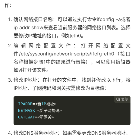
作：
确认网络接口名称：可以通过执行命令ifconfig -a或者
ip addr show来查看当前服务器的网络接口列表。选择
要修改IP地址的接口，例如eth0。
编辑网络配置文件：打开网络配置文
件/etc/sysconfig/network-scripts/ifcfg-eth0（接口
名称根据步骤1中的结果进行替换），可以使用编辑器
如vi打开该文件。
修改IP地址：在打开的文件中，找到并修改以下行，将
IP地址、子网掩码和网关按需修改为目标值：
复制
复制
复制
复制
复制





IPADDR
=<新
IP
地址>
NETMASK
=<新子网掩码>
GATEWAY
=<新网关>
修改DNS服务器地址：如果需要更改DNS服务器地址，