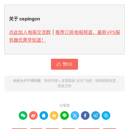
关于 cepingcn
点此加入电报交流群
|
推荐订阅电报频道，最新VPS服
务器优惠早知道！
赞(
0
)

未经允许不得转载：
测评中国
»
宝塔面板“反代”功能：悄悄把网站变
成自己的
分享到








