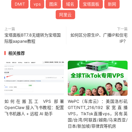
DMIT
vps
图床
域名
宝塔面板
新网
阿里云
上一篇
下一篇
宝塔面板BT7.8无缝转为宝塔国
如何区分原生IP、广播IP和住宅
际版aapane教程
IP？
相关推荐
如何在搬瓦工 VPS 部署
WePC（车库云）：美国洛杉矶
OpenClaw 接入飞书教程：配置
GTT/NTT_216/192 家宽直播
飞书机器人 + 远程 AI 助手
VPS，TikTok直播vps，另有英
国/台湾/阿联酋/越南/马来西亚/
日本/新加坡/菲律宾等机房