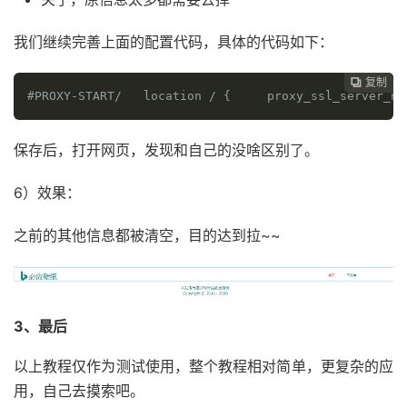
我们继续完善上面的配置代码，具体的代码如下：
复制
复制
复制
复制
复制
复制
复制
复制
复制









#PROXY-START/
  location 
/
{
    proxy_ssl_server_na
保存后，打开网页，发现和自己的没啥区别了。
6）效果：
之前的其他信息都被清空，目的达到拉~~
3、最后
以上教程仅作为测试使用，整个教程相对简单，更复杂的应
用，自己去摸索吧。