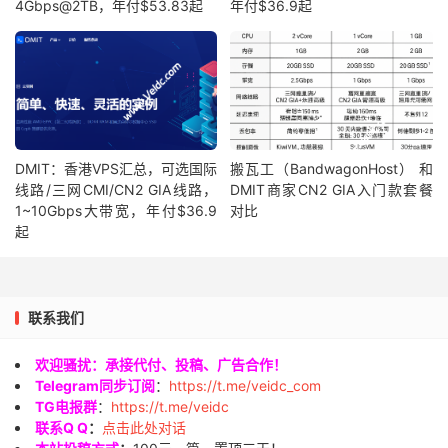
4Gbps@2TB，年付$53.83起
年付$36.9起
DMIT：香港VPS汇总，可选国际
搬瓦工（BandwagonHost） 和
线路/三网CMI/CN2 GIA线路，
DMIT商家CN2 GIA入门款套餐
1~10Gbps大带宽，年付$36.9
对比
起
联系我们
欢迎骚扰：承接代付、投稿、广告合作！
Telegram同步订阅
：
https://t.me/veidc_com
TG电报群
：
https://t.me/veidc
联系Q Q
：
点击此处对话