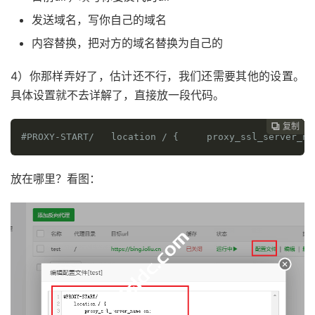
发送域名，写你自己的域名
内容替换，把对方的域名替换为自己的
4）你那样弄好了，估计还不行，我们还需要其他的设置。
具体设置就不去详解了，直接放一段代码。
复制
复制
复制
复制
复制
复制
复制
复制
复制
复制










#PROXY-START/
  location 
/
{
    proxy_ssl_server_na
放在哪里？看图：