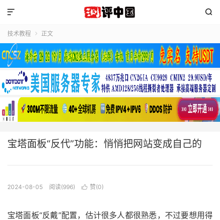


技术教程
正文

宝塔面板“反代”功能：悄悄把网站变成自己的
2024-08-05
阅读(996)
赞(
0
)

宝塔面板“反戴”配置，估计很多人都很熟悉，不过要想用得