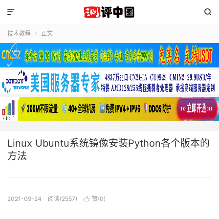


技术教程
正文

Linux Ubuntu系统镜像安装Python各个版本的
方法
2021-09-24
阅读(2557)
赞(
0
)
