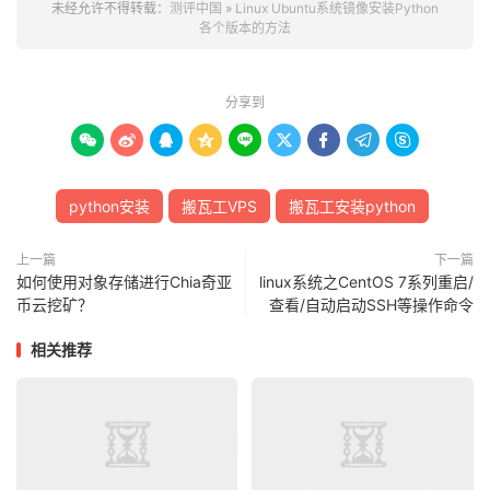
未经允许不得转载：
测评中国
»
Linux Ubuntu系统镜像安装Python
各个版本的方法
分享到









python安装
搬瓦工VPS
搬瓦工安装python
上一篇
下一篇
如何使用对象存储进行Chia奇亚
linux系统之CentOS 7系列重启/
币云挖矿？
查看/自动启动SSH等操作命令
相关推荐