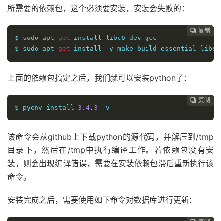
所需要的依赖包，这个必须要安装，安装会失败的：
复制
复制
复制
复制
复制
复制
复制
复制








$ sudo apt
-
get
 install libc6
-
dev gcc

$ sudo apt
-
get
 install 
-
y make build
-
essential libss
上面的依赖包搞定之后，我们就可以安装python了：
复制
复制
复制
复制
复制
复制
复制







$ pyenv install 
3.4
.
3
-
v
该命令会从github上下载python的源代码，并解压到/tmp
目录下，然后在/tmp中执行编译工作。若依赖包没有安
装，则会出现编译错误，需要在安装依赖包滞后重新执行该
命令。
安装完成之后，需要使用如下命令对数据库进行更新：