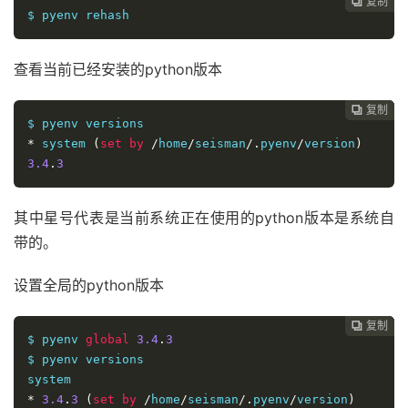
复制
复制
复制
复制
复制
复制






$ pyenv rehash
查看当前已经安装的python版本
复制
复制
复制
复制
复制





*
 system 
(
set
by
/
home
/
seisman
/.
pyenv
/
version
)
3.4
.
3
其中星号代表是当前系统正在使用的python版本是系统自
带的。
设置全局的python版本
复制
复制
复制
复制




$ pyenv 
global
3.4
.
3
$ pyenv versions

*
3.4
.
3
(
set
by
/
home
/
seisman
/.
pyenv
/
version
)