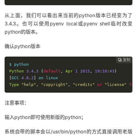
从上面，我们可以看出来当前的python版本已经变为了
3.4.3。也可以使用pyenv local或pyenv shell临时改变
python的版本。
确认python版本
复制
复制
复制



Python
3.4
.
3
(
default
,
Apr
1
2015
,
19
:
10
:
43
)
[
GCC 
4.8
.
2
]
Type
"help"
,
"copyright"
,
"credits"
or
"license"
for
注意事项：
输入python即可使用新版的python；
系统自带的脚本会以/usr/bin/python的方式直接调用老版