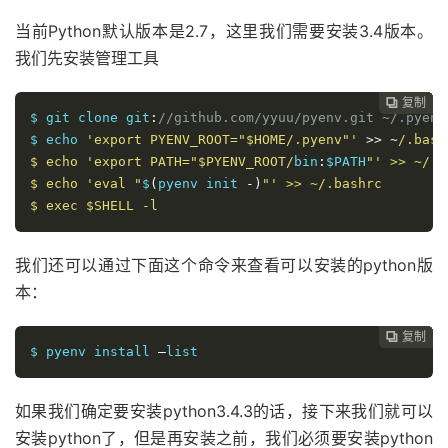
当前Python默认版本是2.7，这里我们需要安装3.4版本。
我们先安装管理工具
复制
复制
复制
复制
复制
复制
复制
复制
复制
复制










$ git clone git
:
//github.com/yyuu/pyenv.git ~/.pyenv
$ echo 
'export PYENV_ROOT="$HOME/.pyenv"'
>>
~
/.bashr
$ echo 'export PATH="$PYENV_ROOT/
bin
:
$PATH
"' >> ~/.b
$ echo 'eval "
$
(
pyenv init 
-)
"' >> ~/.bashrc

$ exec $SHELL -l
我们还可以通过下面这个命令来查看可以安装的python版
本：
复制
复制
复制
复制
复制
复制
复制
复制
复制









$ pyenv install 
–
list
如果我们确定要安装python3.4.3的话，接下来我们就可以
安装python了，但是再安装之前，我们必须要安装python