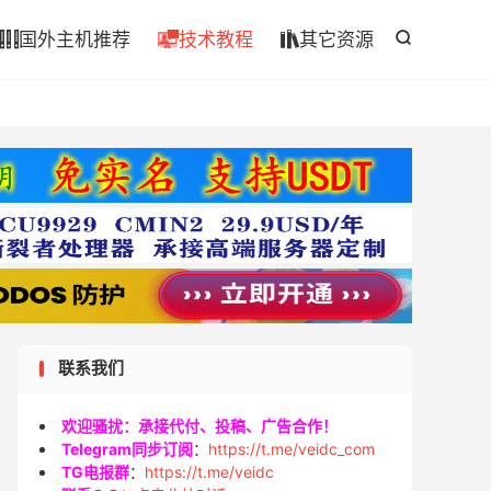

国外主机推荐
技术教程
其它资源




联系我们
欢迎骚扰：承接代付、投稿、广告合作！
Telegram同步订阅
：
https://t.me/veidc_com
TG电报群
：
https://t.me/veidc