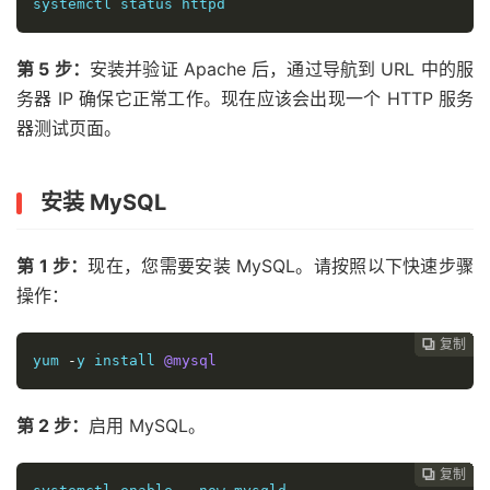
systemctl status httpd
第 5 步：
安装并验证 Apache 后，通过导航到 URL 中的服
务器 IP 确保它正常工作。现在应该会出现一个 HTTP 服务
器测试页面。
安装 MySQL
第 1 步：
现在，您需要安装 MySQL。请按照以下快速步骤
操作：
复制
复制
复制
复制
复制
复制
复制
复制
复制
复制
复制
复制
复制
复制
复制
复制
















yum 
-
y install 
@mysql
第 2 步：
启用 MySQL。
复制
复制
复制
复制
复制
复制
复制
复制
复制
复制
复制
复制
复制
复制
复制














