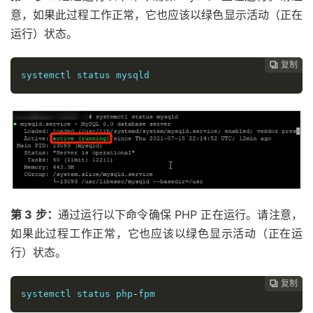
意，如果此过程工作正常，它也应该以绿色显示活动（正在
运行）状态。
复制
复制
复制
复制




systemctl status mysqld
第 3 步：
通过运行以下命令确保 PHP 正在运行。请注意，
如果此过程工作正常，它也应该以绿色显示活动（正在运
行）状态。
复制
复制
复制



systemctl status php
-
fpm