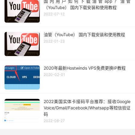
国内用户如何下载油管app？油管
（YouTube） 国内下载安装和使用教程
2022-07-12
油管（YouTube） 国内下载安装和使用教程
2022-01-23
2020年最新Hostwinds VPS免费更换IP教程
2020-02-01
2022美国实体卡接码平台推荐：接收Google
Voice/Gmail/Facebook/Whatsapp等短信验证
码
2022-08-27