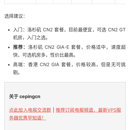
选择建议：
入门：洛杉矶 CN2 套餐，目前最便宜，可选 CN2 GT
机房，入门之选。
推荐：
洛杉矶 CN2 GIA-E 套餐，价格适中，速度超
快，可选机房多，性价比最高。
高端：香港 CN2 GIA 套餐，价格较高，但是无可挑
剔。
关于 cepingcn
点此加入电报交流群
|
推荐订阅电报频道，最新VPS服
务器优惠早知道！