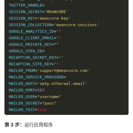
TWITTER_HANDLE
=
SESSION_SECRET
=
'MEANCORE'
SESSION_KEY
=
'meancore-key'
SESSION_COLLECTION
=
'meancore-sessions'
GOOGLE_ANALYTICS_ID
=
''
GOOGLE_CLIENT_EMAIL
=
''
GOOGLE_PRIVATE_KEY
=
""
GOOGLE_VIEW_ID
=
RECAPTCHA_SECRET_KEY
=
''
RECAPTCHA_SITE_KEY
=
''
MAILER_FROM
=
'support@meancore.com'
MAILER_SERVICE_PROVIDER
=
MAILER_HOST
=
'smtp.ethereal.email'
MAILER_PORT
=
587
MAILER_USER
=
"username"
MAILER_SECRET
=
"pass"
MAILER_TEST
=
true
第 3 步：
运行应用程序