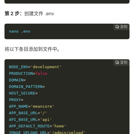
第 2 步：
创建文件 .env
复制
复制
复制
复制
复制





nano 
.
env
将以下条目添加到文件中。
复制
复制
复制
复制




NODE_ENV
=
'development'
PRODUCTION
=
false
DOMAIN
=
DOMAIN_PATTERN
=
HOST_SECURE
=
PROXY
=
APP_NAME
=
'meancore'
APP_BASE_URL
=
'/'
API_BASE_URL
=
'api'
APP_DEFAULT_ROUTE
=
'home'
IMAGE_UPLOAD_URL
=
'/admin/upload'