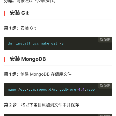
务器。请按照以下步骤操作。
安装 Git
第 1 步：
安装 Git
复制
复制
复制
复制
复制
复制
复制
复制
复制
复制
复制
复制
复制
复制
复制
复制
复制
复制
复制



















dnf install gcc make git 
-
y
安装 MongoDB
第 1 步：
创建 MongoDB 存储库文件
复制
复制
复制
复制
复制
复制
复制
复制
复制
复制
复制
复制
复制
复制
复制
复制
复制
复制


















nano 
/
etc
/
yum
.
repos
.
d
/
mongodb
-
org
-
4.4
.
repo
第 2 步：
将以下条目添加到文件中并保存