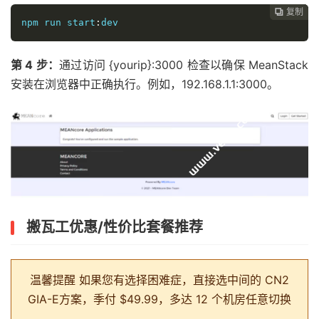
复制
复制
复制



npm run start
:
dev
第 4 步：
通过访问 {yourip}:3000 检查以确保 MeanStack
安装在浏览器中正确执行。例如，192.168.1.1:3000。
搬瓦工优惠/性价比套餐推荐
温馨提醒
如果您有选择困难症，直接选中间的 CN2
GIA-E方案，季付 $49.99，多达 12 个机房任意切换