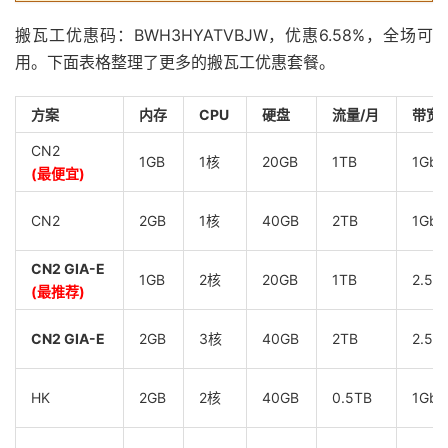
搬瓦工优惠码：BWH3HYATVBJW，优惠6.58%，全场可
用。下面表格整理了更多的搬瓦工优惠套餐。
方案
内存
CPU
硬盘
流量/月
带宽
CN2
1GB
1核
20GB
1TB
1Gbp
(最便宜)
CN2
2GB
1核
40GB
2TB
1Gbp
CN2 GIA-E
1GB
2核
20GB
1TB
2.5G
(最推荐)
CN2 GIA-E
2GB
3核
40GB
2TB
2.5G
HK
2GB
2核
40GB
0.5TB
1Gbp