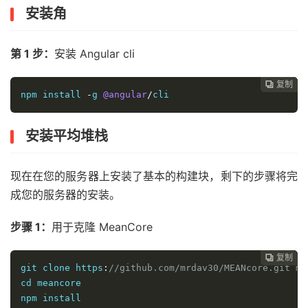
安装角
第 1 步：
安装 Angular cli
复制
复制
复制
复制
复制
复制
复制







npm install 
-
g 
@angular
/
cli
安装平均堆栈
现在在您的服务器上安装了基本的构建块，剩下的步骤将完
成您的服务器的安装。
步骤 1：
用于克隆 MeanCore
复制
复制
复制
复制
复制
复制






git clone https
:
//github.com/mrdav30/MEANcore.git me
cd meancore

npm install