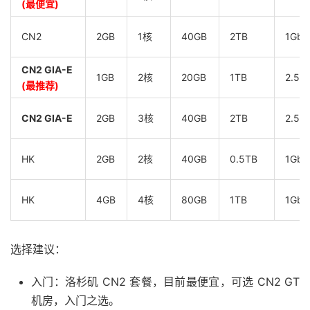
(最便宜)
CN2
2GB
1核
40GB
2TB
1Gbp
CN2 GIA-E
1GB
2核
20GB
1TB
2.5G
(最推荐)
CN2 GIA-E
2GB
3核
40GB
2TB
2.5G
HK
2GB
2核
40GB
0.5TB
1Gbp
HK
4GB
4核
80GB
1TB
1Gbp
选择建议：
入门：洛杉矶 CN2 套餐，目前最便宜，可选 CN2 GT
机房，入门之选。