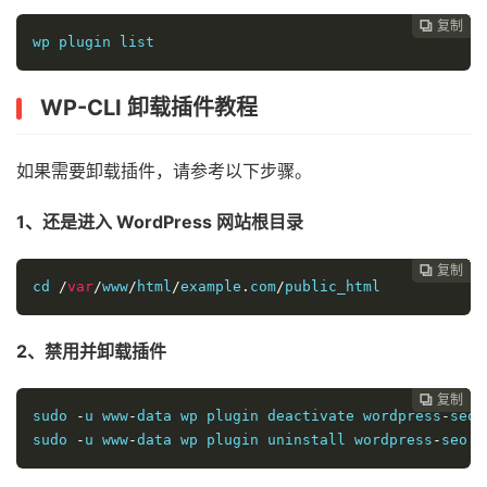
复制
复制
复制
复制
复制
复制
复制
复制
复制
复制
复制
复制
复制
复制
复制
复制
复制
复制


















wp plugin list
WP-CLI 卸载插件教程
如果需要卸载插件，请参考以下步骤。
1、还是进入 WordPress 网站根目录
复制
复制
复制
复制
复制
复制
复制
复制
复制
复制
复制
复制
复制
复制
复制
复制
复制

















cd 
/
var
/
www
/
html
/
example
.
com
/
public_html
2、禁用并卸载插件
复制
复制
复制
复制
复制
复制
复制
复制
复制
复制
复制
复制
复制
复制
复制
复制
















sudo 
-
u www
-
data wp plugin deactivate wordpress
-
seo

sudo 
-
u www
-
data wp plugin uninstall wordpress
-
seo