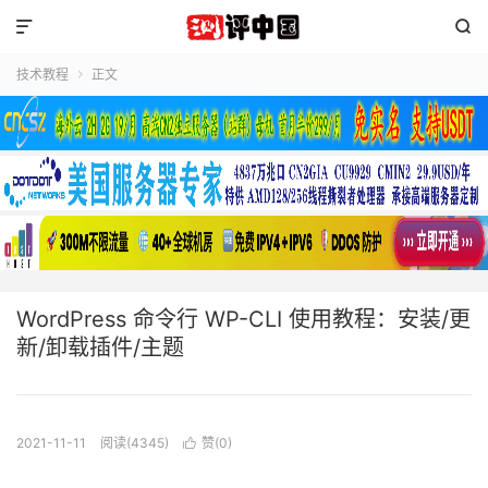


技术教程
正文

WordPress 命令行 WP-CLI 使用教程：安装/更
新/卸载插件/主题
2021-11-11
阅读(4345)
赞(
0
)
