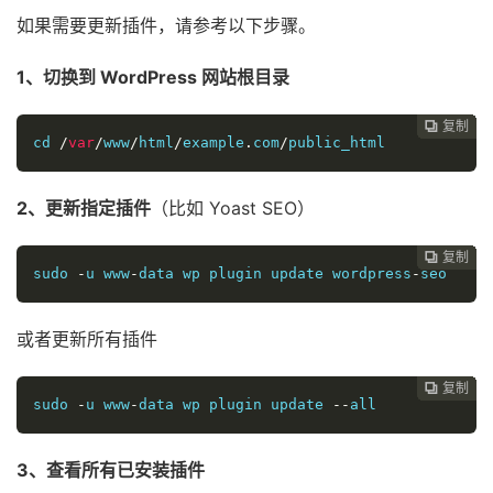
如果需要更新插件，请参考以下步骤。
1、切换到 WordPress 网站根目录
复制
复制
复制
复制
复制
复制
复制
复制
复制
复制
复制
复制
复制
复制
复制
复制
复制
复制
复制
复制
复制





















cd 
/
var
/
www
/
html
/
example
.
com
/
public_html
2、更新指定插件
（比如 Yoast SEO）
复制
复制
复制
复制
复制
复制
复制
复制
复制
复制
复制
复制
复制
复制
复制
复制
复制
复制
复制
复制




















sudo 
-
u www
-
data wp plugin update wordpress
-
seo
或者更新所有插件
复制
复制
复制
复制
复制
复制
复制
复制
复制
复制
复制
复制
复制
复制
复制
复制
复制
复制
复制



















sudo 
-
u www
-
data wp plugin update 
--
all
3、查看所有已安装插件