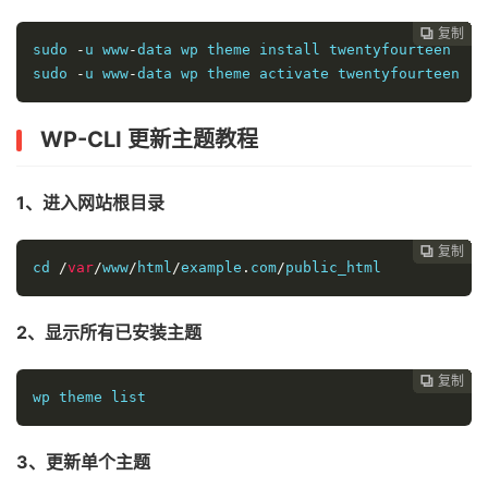
复制
复制
复制
复制
复制
复制
复制
复制
复制
复制
复制
复制
复制













sudo 
-
u www
-
data wp theme install twentyfourteen 

sudo 
-
u www
-
data wp theme activate twentyfourteen
WP-CLI 更新主题教程
1、进入网站根目录
复制
复制
复制
复制
复制
复制
复制
复制
复制
复制
复制
复制












cd 
/
var
/
www
/
html
/
example
.
com
/
public_html
2、显示所有已安装主题
复制
复制
复制
复制
复制
复制
复制
复制
复制
复制
复制











wp theme list
3、更新单个主题