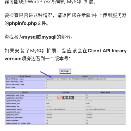
器可能缺少WordPress所需的 MySQL 扩展。
要检查是否是这种情况，请返回您在步骤1中上传到服务器
的
phpinfo.php
文件。
查找名为
mysql
或
mysqli
的部分。
如果安装了MySQL扩展，您应该会在
Client API library
version
项旁边看到一个版本号：