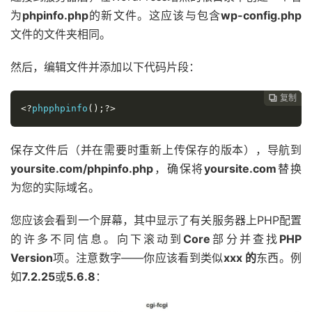
为
phpinfo.php
的新文件。这应该与包含
wp-config.php
文件的文件夹相同。
然后，编辑文件并添加以下代码片段：
复制
复制
复制



<?
phpphpinfo
();?>
保存文件后（并在需要时重新上传保存的版本），导航到
yoursite.com/phpinfo.php
，确保将
yoursite.com
替换
为您的实际域名。
您应该会看到一个屏幕，其中显示了有关服务器上PHP配置
的许多不同信息。向下滚动到
Core
部分并查找
PHP
Version
项。注意数字——你应该看到类似
xxx 的
东西。例
如
7.2.25
或
5.6.8
：