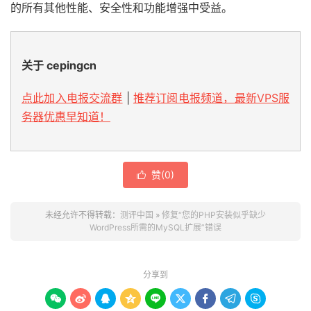
的所有其他性能、安全性和功能增强中受益。
关于 cepingcn
点此加入电报交流群
|
推荐订阅电报频道，最新VPS服
务器优惠早知道！
赞(
0
)

未经允许不得转载：
测评中国
»
修复“您的PHP安装似乎缺少
WordPress所需的MySQL扩展”错误
分享到








