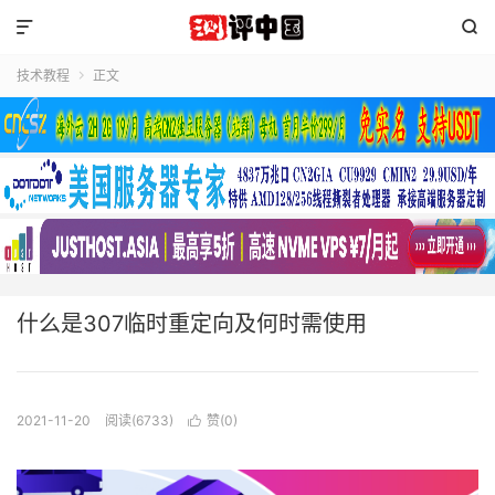


技术教程
正文

什么是307临时重定向及何时需使用
2021-11-20
阅读(6733)
赞(
0
)
