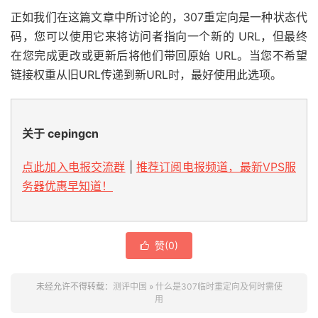
正如我们在这篇文章中所讨论的，307重定向是一种状态代
码，您可以使用它来将访问者指向一个新的 URL，但最终
在您完成更改或更新后将他们带回原始 URL。当您不希望
链接权重从旧URL传递到新URL时，最好使用此选项。
关于 cepingcn
点此加入电报交流群
|
推荐订阅电报频道，最新VPS服
务器优惠早知道！
赞(
0
)

未经允许不得转载：
测评中国
»
什么是307临时重定向及何时需使
用