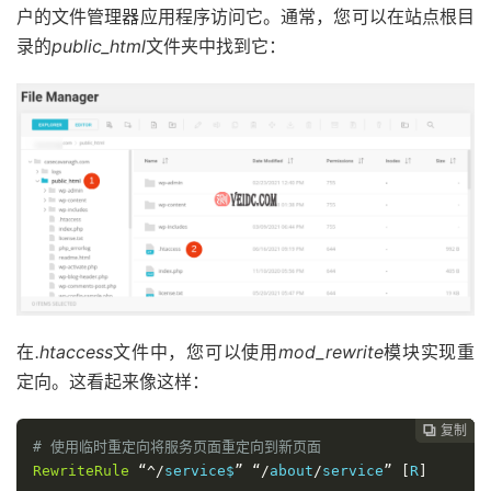
户的文件管理器应用程序访问它。通常，您可以在站点根目
录的
public_html
文件夹中找到它：
在
.htaccess
文件中，您可以使用
mod_rewrite
模块实现重
定向。这看起来像这样：
复制
复制
复制



# 使用临时重定向将服务页面重定向到新页面 
RewriteRule
“^/
service$
”
“/
about
/
service
”
[
R
]