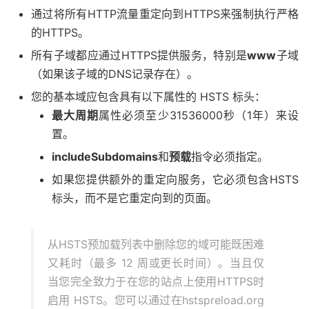
通过将所有HTTP流量重定向到HTTPS来强制执行严格
的HTTPS。
所有子域都应通过HTTPS提供服务，特别是
www
子域
（如果该子域的DNS记录存在）。
您的基本域应包含具有以下属性的 HSTS 标头：
最大周期
属性必须至少31536000秒（1年）来设
置。
includeSubdomains
和
预载
指令必须指定。
如果您提供额外的重定向服务，它必须包含HSTS
标头，而不是它重定向到的页面。
从HSTS预加载列表中删除您的域可能既困难
又耗时（最多 12 周或更长时间）。当且仅
当您完全致力于在您的站点上使用HTTPS时
启用 HSTS。您可以通过在hstspreload.org