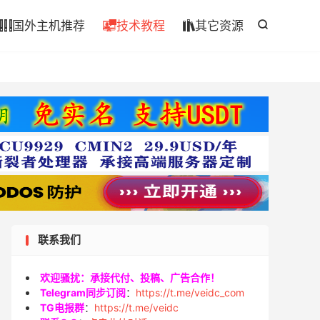

国外主机推荐
技术教程
其它资源




联系我们
欢迎骚扰：承接代付、投稿、广告合作！
Telegram同步订阅
：
https://t.me/veidc_com
TG电报群
：
https://t.me/veidc