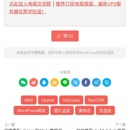
点此加入电报交流群
|
推荐订阅电报频道，最新VPS服
务器优惠早知道！
赞(
0
)

未经允许不得转载：
测评中国
»
如何实现WordPress网站防盗链
分享到









AWS
cpanel
htaccess
KeyCDN
WordPress网站
图片盗链
重命名
防盗链
上一篇
下一篇