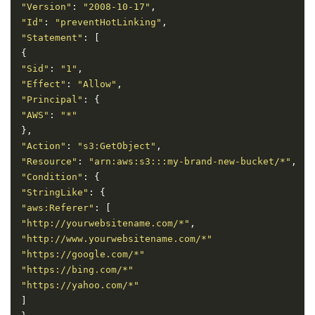
"Version"
:
"2008-10-17"
,
"Id"
:
"preventHotLinking"
,
"Statement"
:
[
{
"Sid"
:
"1"
,
"Effect"
:
"Allow"
,
"Principal"
:
{
"AWS"
:
"*"
},
"Action"
:
"s3:GetObject"
,
"Resource"
:
"arn:aws:s3:::my-brand-new-bucket/*"
,
"Condition"
:
{
"StringLike"
:
{
"aws:Referer"
:
[
"http://yourwebsitename.com/*"
,
"http://www.yourwebsitename.com/*"
"https://google.com/*"
"https://bing.com/*"
"https://yahoo.com/*"
]