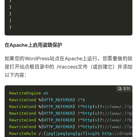
}
}
}
]
}
在Apache上启用盗链保护
如果您的WordPress站点在Apache上运行，您需要做的就
是打开站点根目录中的 .htaccess文件（或创建它）并添加
以下内容：
复制
复制
复制
复制




RewriteEngine
RewriteCond
%{
HTTP_REFERER
}
!^
RewriteCond
%{
HTTP_REFERER
}
!^
http
(
s
)?:
//(www/.)?you
RewriteCond
%{
HTTP_REFERER
}
!^
http
(
s
)?:
//(www/.)?goo
RewriteCond
%{
HTTP_REFERER
}
!^
http
(
s
)?:
//(www/.)?bin
RewriteCond
%{
HTTP_REFERER
}
!^
http
(
s
)?:
//(www/.)?yah
RewriteRule
/.(
jpg
|
jpeg
|
png
|
gif
|
svg
)
$ http
:
//dropbox