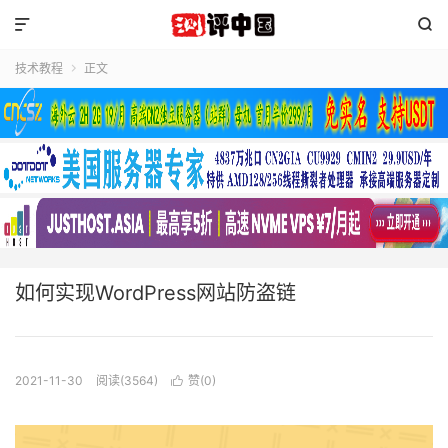


技术教程
正文

如何实现WordPress网站防盗链
2021-11-30
阅读(3564)
赞(
0
)
