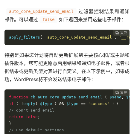
过滤器控制结果和通知
auto_core_update_send_email
邮件。可以通过
如下返回来禁用这些电子邮件：
false
复制
复制
复制
复制
复制
复制






apply_filters
(
'auto_core_update_send_email'
,
'__ret
特别是如果您计划将自动更新扩展到主要核心和/或主题和
插件版本，您可能更愿意启用结果和通知电子邮件，或者根
据结果或更新类型对其进行自定义。在以下示例中，如果成
功，WordPress将不会发送结果电子邮件：
复制
复制
复制
复制
复制





function
 cb_auto_core_update_send_email 
(
 $send
,
 $ty
if
(
!
empty
(
 $type 
)
&&
 $type 
==
'success'
)
{
// don't send email
return
false
;
}
// use default settings