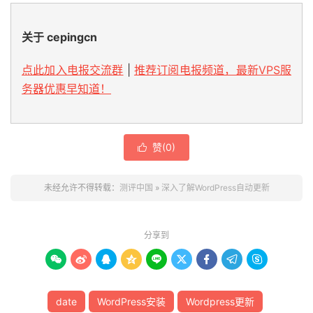
关于 cepingcn
点此加入电报交流群
|
推荐订阅电报频道，最新VPS服
务器优惠早知道！
赞(
0
)

未经允许不得转载：
测评中国
»
深入了解WordPress自动更新
分享到









date
WordPress安装
Wordpress更新