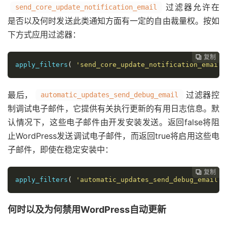
过滤器允许在
send_core_update_notification_email
是否以及何时发送此类通知方面有一定的自由裁量权。按如
下方式应用过滤器：
复制
复制
复制
复制




apply_filters
(
'send_core_update_notification_email'
最后，
过滤器控
automatic_updates_send_debug_email
制调试电子邮件，它提供有关执行更新的有用日志信息。默
认情况下，这些电子邮件由开发安装发送。返回false将阻
止WordPress发送调试电子邮件，而返回true将启用这些电
子邮件，即使在稳定安装中：
复制
复制
复制



apply_filters
(
'automatic_updates_send_debug_email'
,
何时以及为何禁用WordPress自动更新