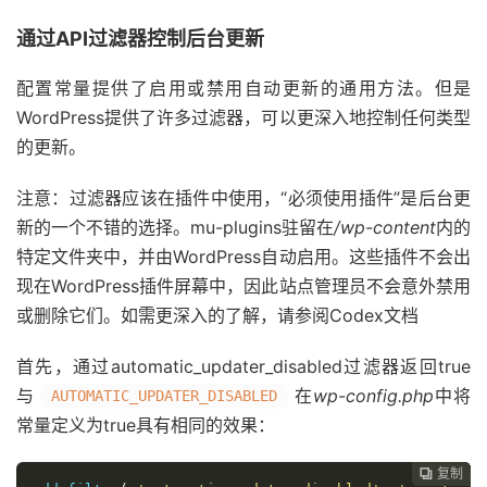
通过API过滤器控制后台更新
配置常量提供了启用或禁用自动更新的通用方法。但是
WordPress提供了许多过滤器，可以更深入地控制任何类型
的更新。
注意：过滤器应该在插件中使用，“必须使用插件”是后台更
新的一个不错的选择。mu-plugins驻留在
/wp-content
内的
特定文件夹中，并由WordPress自动启用。这些插件不会出
现在WordPress插件屏幕中，因此站点管理员不会意外禁用
或删除它们。如需更深入的了解，请参阅Codex文档
首先，通过automatic_updater_disabled过滤器返回true
与
在
wp-config.php
中将
AUTOMATIC_UPDATER_DISABLED
常量定义为true具有相同的效果：
复制
复制
复制
复制
复制
复制
复制
复制
复制
复制
复制










