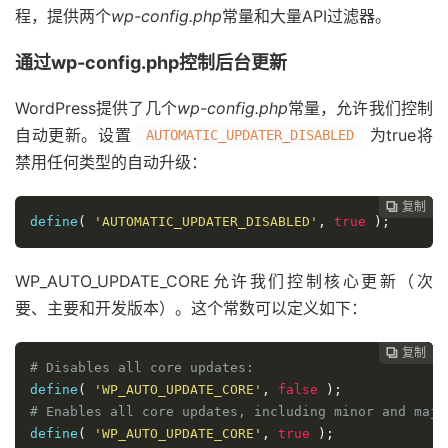
程，提供两个
wp-config.php
常量和大量API过滤器。
通过wp-config.php控制后台更新
WordPress提供了几个
wp-config.php
常量，允许我们控制
自动更新。设置
为true将
AUTOMATIC_UPDATER_DISABLED
禁用任何类型的自动升级：
复制
复制
复制
复制
复制
复制
复制
复制
复制
复制
复制
复制
复制
复制














define
(
'AUTOMATIC_UPDATER_DISABLED'
,
true
);
WP_AUTO_UPDATE_CORE允许我们控制核心更新（次
要、主要和开发版本）。这个常数可以定义如下：
复制
复制
复制
复制
复制
复制
复制
复制
复制
复制
复制
复制
复制













# Disables all core updates:
define
(
'WP_AUTO_UPDATE_CORE'
,
false
);
# Enables all core updates, including minor and majo
define
(
'WP_AUTO_UPDATE_CORE'
,
true
);