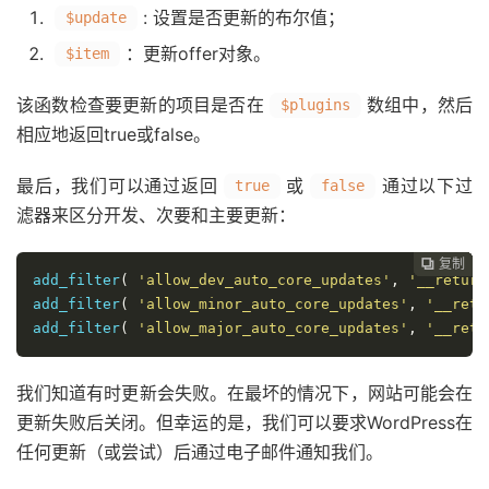
: 设置是否更新的布尔值；
$update
：更新offer对象。
$item
该函数检查要更新的项目是否在
数组中，然后
$plugins
相应地返回true或false。
最后，我们可以通过返回
或
通过以下过
true
false
滤器来区分开发、次要和主要更新：
复制
复制
复制
复制
复制
复制
复制







add_filter
(
'allow_dev_auto_core_updates'
,
'__return
add_filter
(
'allow_minor_auto_core_updates'
,
'__retu
add_filter
(
'allow_major_auto_core_updates'
,
'__retu
我们知道有时更新会失败。在最坏的情况下，网站可能会在
更新失败后关闭。但幸运的是，我们可以要求WordPress在
任何更新（或尝试）后通过电子邮件通知我们。