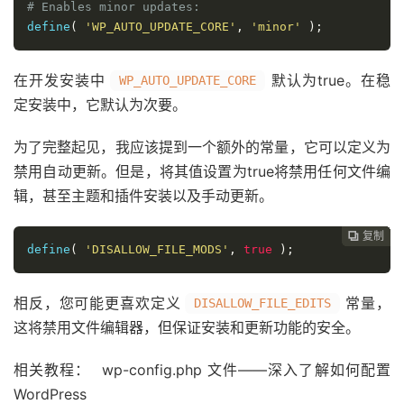
# Enables minor updates:
define
(
'WP_AUTO_UPDATE_CORE'
,
'minor'
);
在开发安装中
默认为true。在稳
WP_AUTO_UPDATE_CORE
定安装中，它默认为次要。
为了完整起见，我应该提到一个额外的常量，它可以定义为
禁用自动更新。但是，将其值设置为true将禁用任何文件编
辑，甚至主题和插件安装以及手动更新。
复制
复制
复制
复制
复制
复制
复制
复制
复制
复制
复制
复制












define
(
'DISALLOW_FILE_MODS'
,
true
);
相反，您可能更喜欢定义
常量，
DISALLOW_FILE_EDITS
这将禁用文件编辑器，但保证安装和更新功能的安全。
相关教程： wp-config.php 文件——深入了解如何配置
WordPress