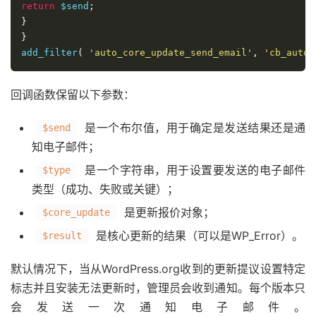
return
 $send
;
}
}
add_filter
(
'auto_core_update_send_email'
,
'cb_auto_
回调函数保留以下参数：
是一个布尔值，用于确定是发送结果还是通
$send
知电子邮件；
是一个字符串，用于设置要发送的电子邮件
$type
类型（成功、失败或关键）；
是更新报价对象；
$core_update
是核心更新的结果（可以是WP_Error）。
$result
默认情况下，当从WordPress.org收到的更新提议设置特定
标志并且安装无法更新时，管理员会收到通知。每个版本只
会发送一次通知电子邮件。