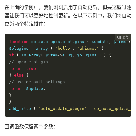
在上面的示例中，我们刚刚启用了自动更新。但是这些过滤
器让我们可以更好地控制更新。在以下示例中，我们将自动
更新两个特定插件：
复制
复制
复制
复制
复制
复制
复制
复制








function
 cb_auto_update_plugins 
(
 $update
,
 $item 
)
{
$plugins 
=
 array 
(
'hello'
,
'akismet'
);
if
(
 in_array
(
 $item
->
slug
,
 $plugins 
)
)
{
// update plugin
return
true
;
}
else
{
// use default settings
return
 $update
;
}
}
add_filter
(
'auto_update_plugin'
,
'cb_auto_update_pl
回调函数保留两个参数：