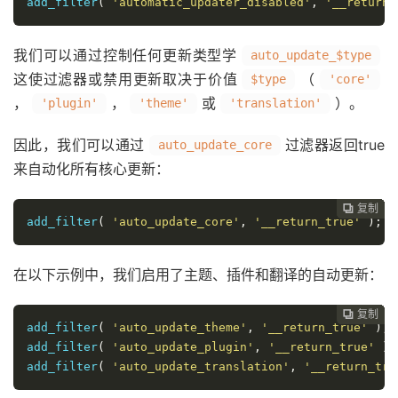
add_filter
(
'automatic_updater_disabled'
,
'__return_
我们可以通过控制任何更新类型学
auto_update_$type
这使过滤器或禁用更新取决于价值
（
$type
'core'
，
，
或
）。
'plugin'
'theme'
'translation'
因此，我们可以通过
过滤器返回true
auto_update_core
来自动化所有核心更新：
复制
复制
复制
复制
复制
复制
复制
复制
复制
复制










add_filter
(
'auto_update_core'
,
'__return_true'
);
在以下示例中，我们启用了主题、插件和翻译的自动更新：
复制
复制
复制
复制
复制
复制
复制
复制
复制









add_filter
(
'auto_update_theme'
,
'__return_true'
);
add_filter
(
'auto_update_plugin'
,
'__return_true'
);
add_filter
(
'auto_update_translation'
,
'__return_tru