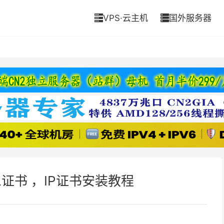
VPS·云主机
国外服务器


L证书 ，IP证书安装教程