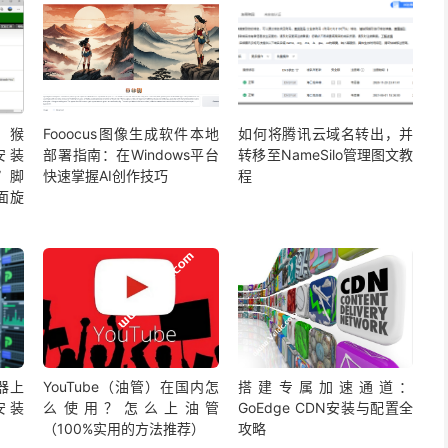
猴
Fooocus图像生成软件本地
如何将腾讯云域名转出，并
）安装
部署指南：在Windows平台
转移至NameSilo管理图文教
°” 脚
快速掌握AI创作技巧
程
面旋
务器上
YouTube（油管）在国内怎
搭建专属加速通道：
并安装
么使用？怎么上油管
GoEdge CDN安装与配置全
（100%实用的方法推荐）
攻略