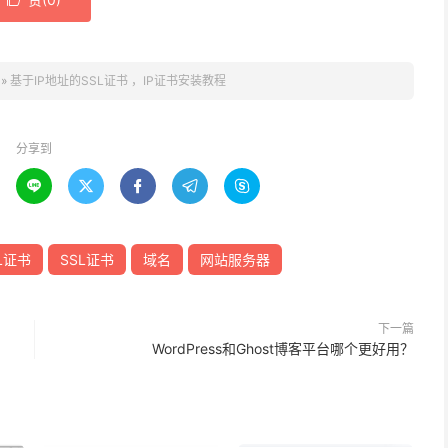

»
基于IP地址的SSL证书 ，IP证书安装教程
分享到





SL证书
SSL证书
域名
网站服务器
下一篇
WordPress和Ghost博客平台哪个更好用？