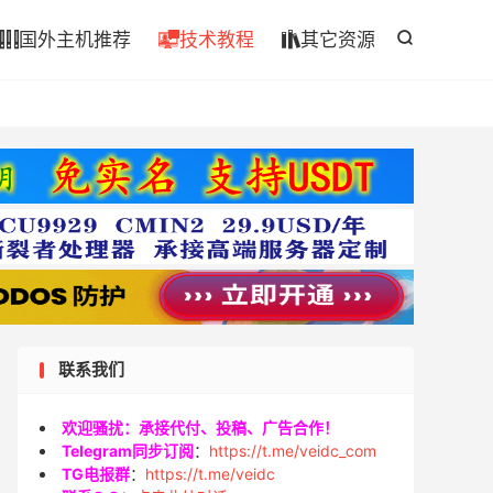

国外主机推荐
技术教程
其它资源




联系我们
欢迎骚扰：承接代付、投稿、广告合作！
Telegram同步订阅
：
https://t.me/veidc_com
TG电报群
：
https://t.me/veidc