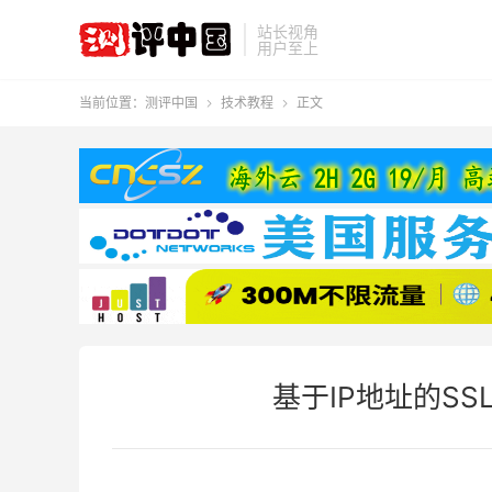
站长视角
用户至上
当前位置：
测评中国
技术教程
正文


基于IP地址的SS