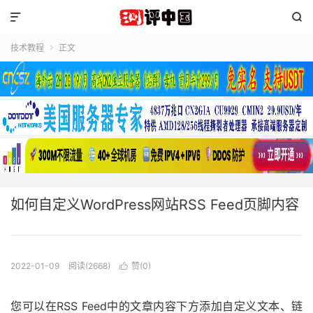


技术教程
正文

如何自定义WordPress网站RSS Feed页脚内容
2022-01-09
阅读(2668)
赞(
0
)

您可以在RSS Feed中的文章内容下方添加自定义文本、链