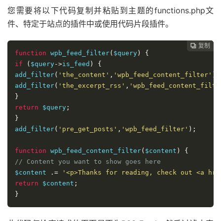
您需要将以下代码复制并粘贴到主题的functions.php文
件、特定于站点的插件中或使用代码片段插件。
复制
复制
复制



function
 wpb_feed_filter
(
$query
)
{
if
(
$query
->
is_feed
)
{
add_filter
(
'the_content'
,
'wpb_feed_content_filter'
);
add_filter
(
'the_excerpt_rss'
,
'wpb_feed_content_filte
}
return
 $query
;
}
add_filter
(
'pre_get_posts'
,
'wpb_feed_filter'
);
function
 wpb_feed_content_filter
(
$content
)
{
// Content you want to show goes here 
$content 
.=
'<p>Thanks for reading, check out <a hre
return
 $content
;
}