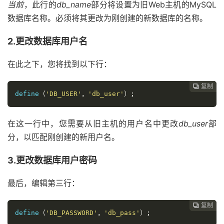
当前
，此行的
db_name
部分将设置为旧Web主机的MySQL
数据库名称。必须将其更改为刚创建的新数据库的名称。
2.更改数据库用户名
在此之下，您将找到以下行：
复制
复制
复制
复制




define
（
'DB_USER'
，
'db_user'
）;
在这一行中，您需要从旧主机的用户名中更改
db_user
部
分，以匹配刚创建的新用户名。
3.更改数据库用户密码
最后，编辑第三行：
复制
复制
复制



define
（
'DB_PASSWORD'
，
'db_pass'
）;