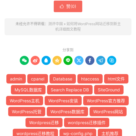
赞(
0
)

未经允许不得转载：
测评中国
»
如何将WordPress网站迁移到新主
机详细图文教程
分享到









admin
cpanel
Database
htaccess
html文件
MySQL数据库
Search Replace DB
SiteGround
WordPress主机
WordPress安装
WordPress官方推荐
WordPress托管
WordPress数据库
WordPress网站
Wordpress迁移
wordpress迁移插件
wordpress迁移教程
wp-config.php
主机推荐