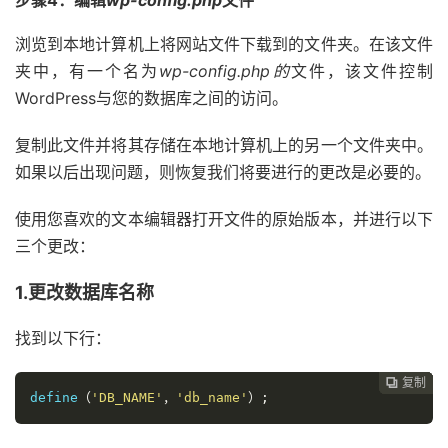
浏览到本地计算机上将网站文件下载到的文件夹。在该文件
夹中，有一个名为
wp-config.php的
文件，该文件控制
WordPress与您的数据库之间的访问。
复制此文件并将其存储在本地计算机上的另一个文件夹中。
如果以后出现问题，则恢复我们将要进行的更改是必要的。
使用您喜欢的文本编辑器打开文件的原始版本，并进行以下
三个更改：
1.更改数据库名称
找到以下行：
复制
复制
复制
复制
复制





define
（
'DB_NAME'
，
'db_name'
）;