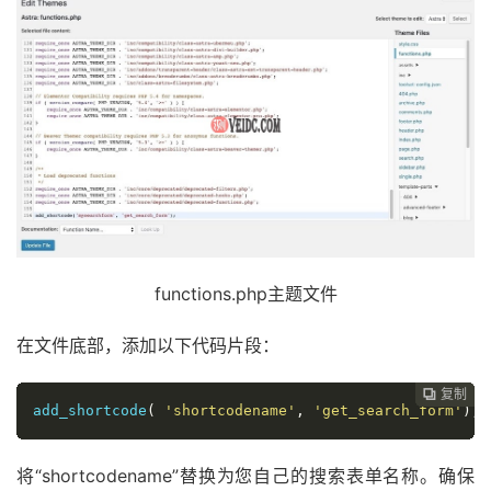
functions.php主题文件
在文件底部，添加以下代码片段：
复制
复制
复制
复制
复制
复制






add_shortcode
(
'shortcodename'
,
'get_search_form'
);
将“shortcodename”替换为您自己的搜索表单名称。确保