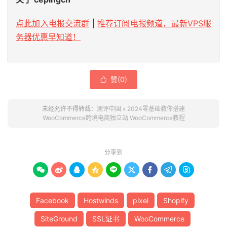
点此加入电报交流群
|
推荐订阅电报频道，最新VPS服
务器优惠早知道！
赞(
0
)

未经允许不得转载：
测评中国
»
2024零基础教你搭建
WooCommerce跨境电商独立站 WooCommerce教程
分享到









Facebook
Hostwinds
pixel
Shopify
SiteGround
SSL证书
WooCommerce